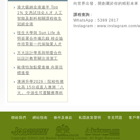
向世界出發，開創屬於你的精彩未來
港大吸納全港逾半 Top
1% 文憑試頂尖人才 人工
課程查詢
：
智能及創科相關課程收生
WhatsApp：5389 2817
冠絕全港
Instagram：
www.instagram.com/
恆生大學與 Sun Life 永
明簽署合作備忘錄 校企協
作培育新一代保險業人才
方大設計學系與明愛合作
以設計教育關注清潔工
歐倩怡加點愛進修 向新目
標進發
澳洲升學2026︱院校性價
比高 15分或直入澳洲「八
大」 中游生可選醫療專科
聯絡我們
網站指南
條件及條款
私隱政策聲明
常見問題
客戶專
Copyright ©2013 Job Market Publishing Limited. All Right Reserved.