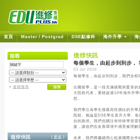
首頁
Master / Postgrad
DSE點修科
海外升學
海
每個學生，由起步到到步， 我們
03 Jul 2026
每個學生，由起步到到步，我們全程同行 
+
進階搜尋
出國留學，是一段充滿挑戰與驚喜的旅程
大院校代表，累積超過10年海外升
想。
我們專注為學生搜羅高性價比的升學
院校。無論是DSE學生直升大學、
合的路徑。我們也關注有特殊學習需要
援，讓他們在友善環境中感受被理解
[
更多
]
未來，我們將繼續用心拓展國際合作網