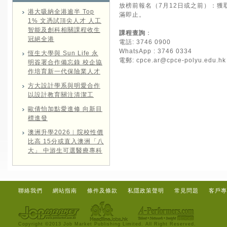
放榜前報名（7月12日或之前）：獲
港大吸納全港逾半 Top
滿即止。
1% 文憑試頂尖人才 人工
智能及創科相關課程收生
課程查詢
：
冠絕全港
電話: 3746 0900
WhatsApp : 3746 0334
恆生大學與 Sun Life 永
電郵:
cpce.ar@cpce-polyu.edu.hk
明簽署合作備忘錄 校企協
作培育新一代保險業人才
方大設計學系與明愛合作
以設計教育關注清潔工
歐倩怡加點愛進修 向新目
標進發
澳洲升學2026︱院校性價
比高 15分或直入澳洲「八
大」 中游生可選醫療專科
聯絡我們
網站指南
條件及條款
私隱政策聲明
常見問題
客戶專
Copyright ©2013 Job Market Publishing Limited. All Right Reserved.