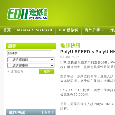
首頁
Master / Postgrad
DSE點修科
海外升學
海
PolyU SPEED × Pol
03 Jul 2026
DSE放榜是規劃未來的重要契機。Pol
程）聯合招生，提供更具彈性且認受
+
進階搜尋
對於希望一步到位的同學，直接入讀 P
大本部同源，廣受僱主及頂尖大學認
PolyU SPEED提供30項學士學
最高港幣60,000元。
另外，同學亦可先入讀PolyU HKC
課程。
[
更多
]