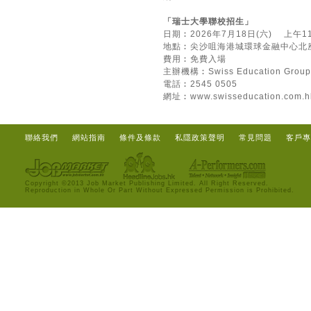
「瑞士大學聯校招生」
日期︰2026年7月18日(六) 上午
地點︰尖沙咀海港城環球金融中心北座
費用︰免費入場
主辦機構︰Swiss Education Group
電話︰2545 0505
網址︰
www.swisseducation.com.h
聯絡我們
網站指南
條件及條款
私隱政策聲明
常見問題
客戶專
Copyright ©2013 Job Market Publishing Limited. All Right Reserved.
Reproduction in Whole Or Part Without Expressed Permission is Prohibited.