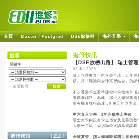
首頁
Master / Postgrad
DSE點修科
海外升學
海
【DSE放榜出路】 瑞士管
02 Jul 2026
瑞士管理教育一向享譽全球，近年更
籃。其「理論與全球實習結合」的課
+
進階搜尋
不少香港學生看準課程中前往海外頂
來職涯鋪路。為此，瑞士入學辦事處
更有機會獲得高達 30 萬元的獎學金
中六直入大學，3年完成學士學位
瑞士大學內設有學生宿舍及完善的教
大學一年級，毋須額外入讀基礎課程
[
更多
]
全球實習，讀大學同時累積世界級經