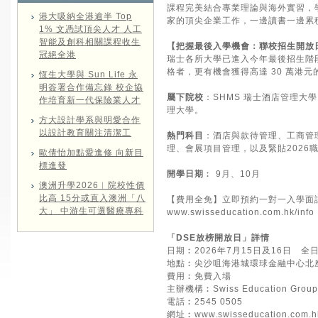
課程完美結合專業理論與海外實習，
港大吸納全港逾半 Top
家的頂尖企業工作，一邊讀書一邊累
1% 文憑試頂尖人才 人工
智能及創科相關課程收生
【把握最後入學機會：聯校招生開放
冠絕全港
瑞士各所大學已進入今年最後招生階
格者，更有機會獲得高達 30 萬港元
恆生大學與 Sun Life 永
明簽署合作備忘錄 校企協
屬下院校
：SHMS 瑞士酒店管理大學、C
作培育新一代保險業人才
理大學。
方大設計學系與明愛合作
以設計教育關注清潔工
熱門科目
：酒店與款待管理、工商管
理、會展項目管理，以及緊貼2026
歐倩怡加點愛進修 向新目
標進發
開學日期
︰ 9月、10月
澳洲升學2026︱院校性價
比高 15分或直入澳洲「八
【費用全免】立即預約一對一入學面
大」 中游生可選醫療專科
www.swisseducation.com.hk/info
「DSE放榜開放日」詳情
日期︰2026年7月15日及16日 全
地點︰尖沙咀海港城環球金融中心北座
費用︰免費入場
主辦機構︰Swiss Education Group
電話︰2545 0505
網址︰
www.swisseducation.com.h