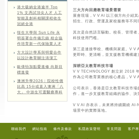
港大吸納全港逾半 Top
三大方向回應教育場景需要
1% 文憑試頂尖人才 人工
展會現場，V V AI 以三個方向
智能及創科相關課程收生
招生、行政、營運及家校服務等不同
冠絕全港
其次是自然語言驅動。校長、管理者
恆生大學與 Sun Life 永
科技使用門檻。
明簽署合作備忘錄 校企協
作培育新一代保險業人才
第三是連接學校、機構與家庭。V V
方大設計學系與明愛合作
更即時、更清晰，並支援教育機構建
以設計教育關注清潔工
深耕亞太教育科技市場
歐倩怡加點愛進修 向新目
V V TECHNOLOGY 創立於
標進發
作為公司教育業務的核心產品，V V 
澳洲升學2026︱院校性價
比高 15分或直入澳洲「八
公司表示，香港是亞太教育科技市場的重
大」 中游生可選醫療專科
作，進一步支援教育組織的協作、決
V V AI 亦表示，未來將持續圍繞 AI-N
場景中的實際落地。
聯絡我們
網站指南
條件及條款
私隱政策聲明
常見問題
客戶專