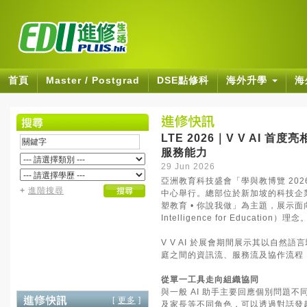
首頁
Master / Postgrad
DSE點修科
海外升學
海
LTE 2026｜V V AI
服務能力
29 Jun 2026
亞洲教育科技盛會「學與教博覽 2026」（L
+
進階搜尋
中心舉行。總部位於新加坡的科技企業 V
塑教育 • 你說我做」為主題，展示面向學校、
Intelligence for Education）理念
V V AI 於展會期間展示其以自然
庭之間的資訊流、服務流及協作流程
從單一工具走向組織協同
與一般 AI 助手主要回應個別問題不
[
更多
]
及家長等不同角色，可以透過對話發