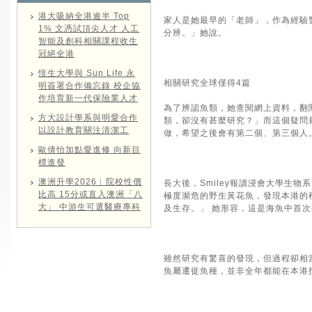
港大吸納全港逾半 Top
家人是她最早的「老師」，作為經驗
1% 文憑試頂尖人才 人工
分辨。」她說。
智能及創科相關課程收生
冠絕全港
恆生大學與 Sun Life 永
相關研究全球僅得4篇
明簽署合作備忘錄 校企協
作培育新一代保險業人才
為了辨認魚類，她查閱網上資料，翻
方大設計學系與明愛合作
類，卻沒有甚麼研究？」而這個疑問
以設計教育關注清潔工
做，希望之後會有第二個、第三個人
歐倩怡加點愛進修 向新目
標進發
澳洲升學2026︱院校性價
長大後，Smiley報讀浸會大學
比高 15分或直入澳洲「八
極度瀕危的野生黃花魚，發現本港的
大」 中游生可選醫療專科
及生存。」 她形容，這是海魚中首
雖然研究有驚喜的發現，但過程卻相
魚屬遷徙魚種，並非全年都能在本港