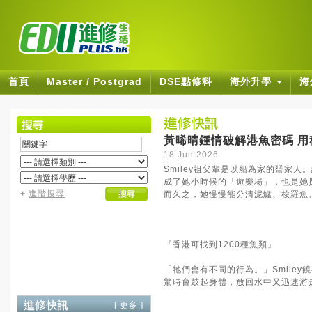
首頁
Master / Postgrad
DSE點修科
海外升學
海
黃晞晴鍾情破解港魚密碼 
18 Jun 2026
Smiley祖父輩是以船為家的蜑家
成了她小時候的「遊樂場」，也是她
+
進階搜尋
而久之，她慢慢能分清泥鯭、梭羅魚
『香港可找到1200種魚類』
「牠們會有不同的行為。」Smile
驚時會鼓起身體，放回水中又迅速游
[
更多
]