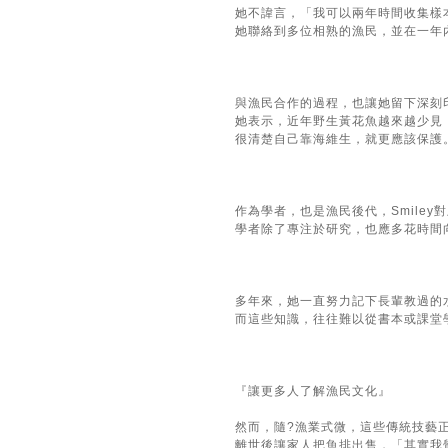
她不諱言，「我可以兩年時間收集樣
她聯絡到多位相熟的漁民，並在一年
與漁民合作的過程，也讓她留下深刻
她表示，近年野生黃花魚越來越少見
很清楚自己靠海維生，就更應該保護
作為學者，也是漁民後代，Smil
學者除了專注於研究，也應多花時間
多年來，她一直努力記下長輩教過的
而這些知識，往往難以從書本或課堂
『讓更多人了解漁民文化』
然而，隨?漁業式微，這些傳統技藝
離世後讓家人把魚排出售，「其實我