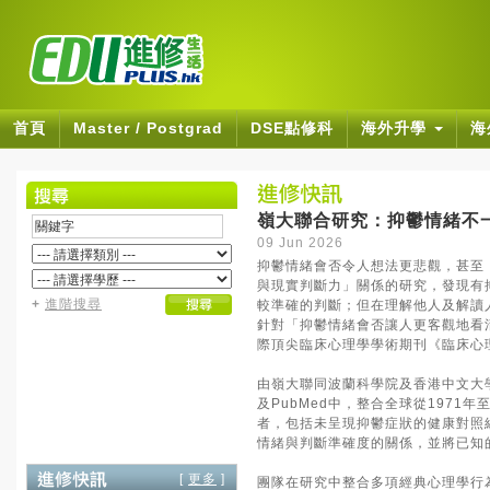
首頁
Master / Postgrad
DSE點修科
海外升學
海
嶺大聯合研究：抑鬱情緒不
09 Jun 2026
抑鬱情緒會否令人想法更悲觀，甚至
與現實判斷力」關係的研究，發現有
+
進階搜尋
較準確的判斷；但在理解他人及解讀
針對「抑鬱情緒會否讓人更客觀地看
際頂尖臨床心理學學術期刊《臨床心理學評論》
由嶺大聯同波蘭科學院及香港中文大學組成
及PubMed中，整合全球從1971年
者，包括未呈現抑鬱症狀的健康對照
情緒與判斷準確度的關係，並將已知
[
更多
]
團隊在研究中整合多項經典心理學行