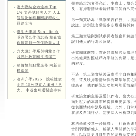
觀察綠燈泡會否亮起。事實上，燈亮
港大吸納全港逾半 Top
反，有抑鬱情緒者能精準回答自己完
1% 文憑試頂尖人才 人工
智能及創科相關課程收生
另一類實驗為「識別謊言任務」，測
冠絕全港
說謊。辨別謊言需要多步驟邏輯拆解
恆生大學與 Sun Life 永
第三類實驗則測試參與者觀察和解讀
明簽署合作備忘錄 校企協
誤判他人的行為和反應。
作培育新一代保險業人才
方大設計學系與明愛合作
研究團隊解釋，首兩類實驗涉及處理
以設計教育關注清潔工
出比健康對照組稍為準確的判斷，是
的程度。
歐倩怡加點愛進修 向新目
標進發
不過，第三類實驗涉及處理非自身相關
澳洲升學2026︱院校性價
低。這反映抑鬱情緒與判斷準確度之
比高 15分或直入澳洲「八
症患者，他們的認知功能可能受情緒
大」 中游生可選醫療專科
研究論文的主要及通訊作者、嶺大心
面對壓力的本港市民提供重要參考。
從負面情緒中汲取經驗。此外，日常
在涉及自我評估、需要深入分析或判
林浩華教授進一步解釋：「社會應避
會削弱理解他人、解讀人際關係的準
向，以設計更具針對性的治療及支援