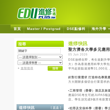
首頁
Master / Postgrad
DSE點修科
海外升學
聖方濟各大學多元應用
05 Jun 2026
DSE放榜在即，考生規劃升
大）作為香港應用科學大學先
+
進階搜尋
平均起薪點達港幣31,000
針對行業需求 打造特色專業
方大開辦多個切合行業需求的
•
工商管理（榮譽）酒店及旅
應屆DSE考生可經JUPAS
店。學生須完成9個月有薪實
[
更多
]
•
犯罪及安保科學（榮譽）學