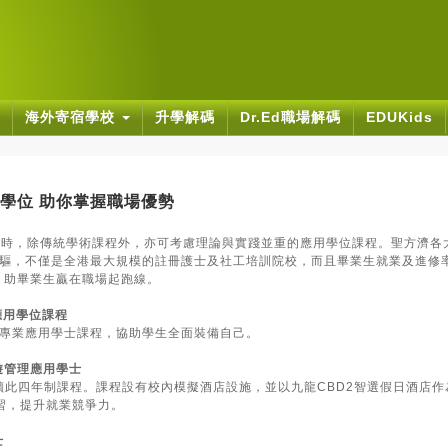
海外寄宿學校
升學解碼
Dr.Ed職場解碼
EDUKids
學位 助你掌握職場優勢
學時，除傳統學術課程外，亦可考慮理論與實踐並重的應用學位課程。聖方濟各
驅，不僅是全港最大規模的註冊護士及社工培訓院校，而且畢業生就業及進修率
元，助畢業生贏在職場起跑線。
應用學位課程
專業應用學士課程，協助學生全面裝備自己。
遊管理應用學士
報讀此四年制課程。課程設有校內模擬酒店設施，並以九龍CBD2智選假日酒店作
習，提升就業競爭力。
士