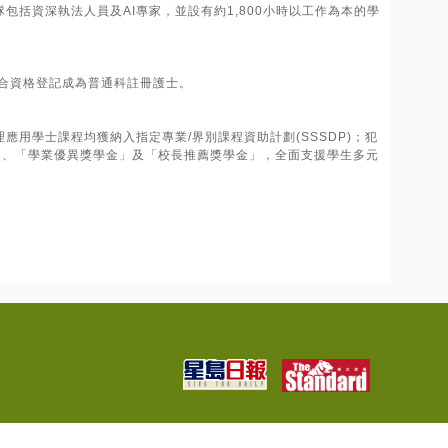
括資深執法人員及AI專家，並設有約1,800小時以工作為本的學
符合資格登記成為普通科註冊護士。
用學士課程均獲納入指定專業/界別課程資助計劃(SSSDP)；犯
金」、「學業優異獎學金」及「校長推薦獎學金」，全面支援學生多元