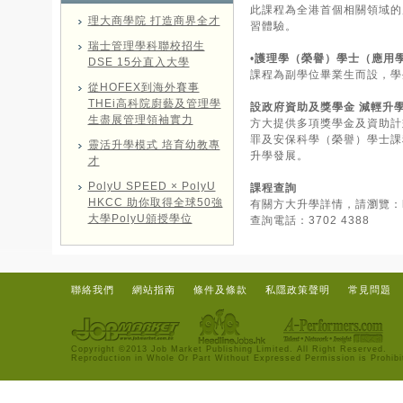
此課程為全港首個相關領域的
理大商學院 打造商界全才
習體驗。
瑞士管理學科聯校招生
•
護理學（榮譽）學士（應用
DSE 15分直入大學
課程為副學位畢業生而設，學
從HOFEX到海外賽事
THEi高科院廚藝及管理學
設政府資助及獎學金 減輕升
生盡展管理領袖實力
方大提供多項獎學金及資助計
罪及安保科學（榮譽）學士課
靈活升學模式 培育幼教專
升學發展。
才
PolyU SPEED × PolyU
課程查詢
HKCC 助你取得全球50強
有關方大升學詳情，請瀏覽：
大學PolyU頒授學位
查詢電話：3702 4388
聯絡我們
網站指南
條件及條款
私隱政策聲明
常見問題
Copyright ©2013 Job Market Publishing Limited. All Right Reserved.
Reproduction in Whole Or Part Without Expressed Permission is Prohibi