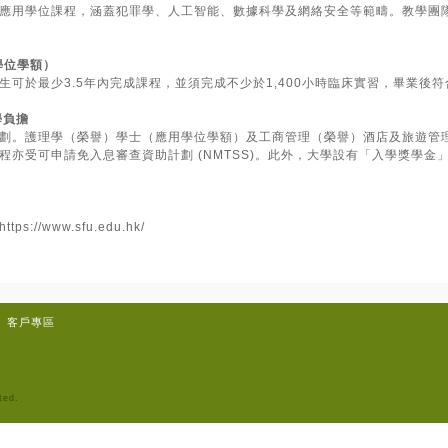
應用學位課程，涵蓋犯罪學、人工智能、數據科學及網絡安全等範疇。教學團隊包
學位學額）
生可於最少3.5年內完成課程，並須完成不少於1,400小時臨床實習，畢業後
學負擔
劃。護理學（榮譽）學士（應用學位學額）及工商管理（榮譽）酒店及旅遊管理應
程亦受可申請免入息審查資助計劃 (NMTSS)。此外，大學設有「入學獎學
https://www.sfu.edu.hk/
客戶專區
ted.