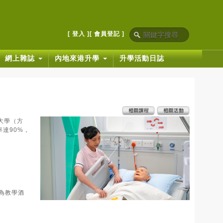
[ 登入 ]
[ 會員登記 ]
網上雜誌
內地來港升學
升學活動日誌
大學（方
達90%，
為教學酒