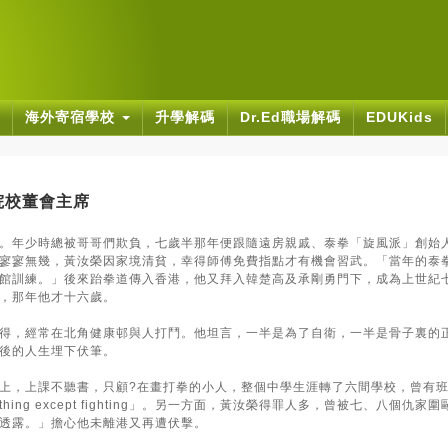
海外寄宿學校
升學解碼
Dr.Ed職場解碼
EDUKids
院校董會主席
。年少時總被哥哥們欺負，七歲半那年便跟隨遠房親戚、泰拳「旋風派」創始
寥寥無幾，黃汝榮因家境清貧，幸得師傅免費指點才有機會習武。「當年的泰
館訓練。」後來跆拳道傳入香港，他又拜入韓楚高及承剛勇門下，成為上世紀
，那年他才十六歲。
得，經常在北角健康邨與人打鬥。他坦言，一半是為了自衛，一半是骨子裏的
後的人生埋下伏筆。
上，上課不聽書，只顧?在畫打拳的小人，整個中學生涯轉了六間學校，曾有
 nothing except fighting」。另一方面，黃汝榮得罪人多，曾被七
透露。」擔心他未離港又再遭伏擊。