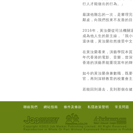
行人才能做出的行為。」
最讓他難忘的一次，是審理完
鄰桌，向我們投來不友善的目
2016年，黃汝榮從司法機
成為他人生的新主線，「我小
退休後，黃汝榮欣然接受中文
在黃汝榮看來，演藝學院本質
年代香港的電影、音樂，曾深
香港的演藝界能重現當年的輝
如今的黃汝榮身兼數職，既要
官，再到深耕教育的校董會主
若能回到過去，見到那個在健
聯絡我們
網站指南
條件及條款
私隱政策聲明
常見問題
Copyright ©2013 Job Market Publishing Limited. All Right Reserved.
Reproduction in Whole Or Part Without Expressed Permission is Prohibi