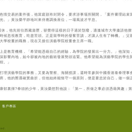
色情交易的案件後，他當庭頒布封閉令，要求涉事場所關閉，「案件審理結束
光。」黃汝榮平靜地叫來侍應調換座位，一場風波才平息。
關退休，他先前往西藏遊歷，卻覺得這樣的日子過於頹廢，適逢城市大學邀請他
時候忽視教育，吃盡苦頭。正是留學時的發奮苦讀，才讓人生有了轉機。」父
大學校董的職務，現在又接任演藝學院校董會主席一職。
上是教育機構，「希望能憑藉自己的經驗，為學院的發展出一分力。」他深知
深影響內地，如今卻被內地的藝術發展勢頭追緊。他希望能為演藝學院的學生
煌。」
打理演藝學院的事務，又要為警察、海關授課，還時常參與中國香港泰拳理事
席，他的際遇確實曲折，但他始終能恪守一個原則，便是要忠於自己，做一個
康邨裏揮?拳頭的少年，黃汝榮想對他說：「第一，所做之事必須憑藉興趣；
客戶專區
ted.