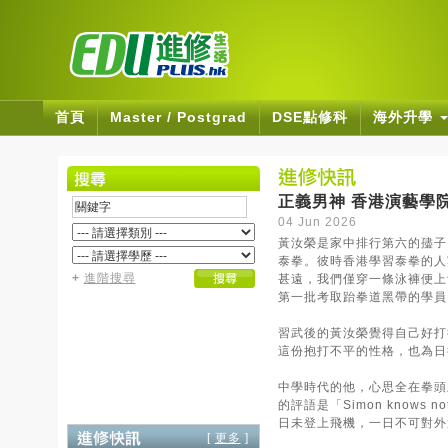
首頁
Master / Postgrad
DSE點修科
海外升學
正義男神 香港演藝學
04 Jun 2026
黃汝榮是家中排行第六的孻子
泰拳。彼時香港學習泰拳的人
+
進階搜尋
甚遠，我們僅穿一條泳褲便上
第一批考取跆拳道黑帶的學員
習武後的黃汝榮覺得自己好打
這份抱打不平的性格，也為日
中學時代的他，心思全在拳頭
的評語是「Simon knows
日未登上飛機，一日不可對外
[
更多
]