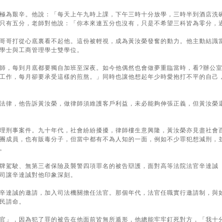
極為艱辛。他說：「每天上午九時上課，下午三時十分放學，三時半到酒店洗
只有五分，老師對他說：「你本來連五分也沒有，只是不希望三科皆為零分，
哥哥打從心底裏看不起他。這份被輕視，成為黃汝榮發奮的動力。他主動結識
學士與工商管理學士雙學位。
師，每到月底都要獨自加班至深夜。如今他偶然也會做夢重臨當時，看?辦公
工作，每月卻要承受這樣的煎熬。」同時也讓他想起年少時愛抱打不平的自己
法律，他告訴黃汝榮，做律師須維護客戶利益，未必能夠伸張正義，但黃汝榮
理刑事案件。九十年代，社會紛紛擾擾，律師樓生意興隆，黃汝榮亦見盡社會
團成員，也有販毒分子，但當中都有不為人知的一面，例如不少罪犯想減刑，
。
駕駛、無第三者保險及襲警四項罪名的被告辯護，面對高等法院法官辛達誠（Joh
司讓辛達誠對他印象深刻。
辛達誠的邀請，加入司法機關擔任法官。那個年代，法官任職實行邀請制，與
民請命。
官」，因為犯了罪的被告在他面前皆無所遁形，他總能牢牢釘死對方，「我十