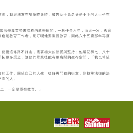
當晚，我與朋友在餐廳吃飯時，被告及十餘名身份不明的人士坐在
擔當法學專業證書課程的教學顧問，一教便是六年，而這一次，教育
親也是教育工作者，總叮囑他要重視教育，因此六十五歲那年再度
，藝術這條路不好走，需要極大的熱愛與堅持；他還記得七、八十
開拓更多渠道，讓他們畢業後能有更廣闊的生存空間，「我也希望
會的工作。回望自己的人生，從好勇鬥狠的街童，到執掌法槌的法
正直的人。
第二，一定要重視教育。」