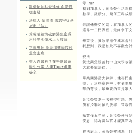
零..fun
歐倩怡加點愛進修 向新目
初到加拿大，黃汝榮生活過得
標進發
數學、微積分、幾何三科成績
法律人 情味濃 張志宇從基
最讓他難受的是，在加拿大的
層出『法』
選修十二門課程，最終拿下文
黃晞晴鍾情破解港魚密碼
用科學承傳水上人技藝
畢業後，黃汝榮擔任成本會計
我想到，我是如此不喜歡會計
正義男神 香港演藝學院校
董會主席
變法
難入過醫科？在學獸醫系
黃汝榮父親曾於中山大學攻讀
學生分享 入學Tips+求學
大就要靠法律。」
秘辛
畢業回港當大律師，他專門處
得。」這些案件中，有偷車集
華的背後，最重要的還是家人
黃汝榮曾為一名被控打劫、無牌
所有控罪均被判脫罪，這場官
執業僅五年多，黃汝榮便收到
安慰，認為當法官才能真正為
在法庭上，黃汝榮被稱為「釘