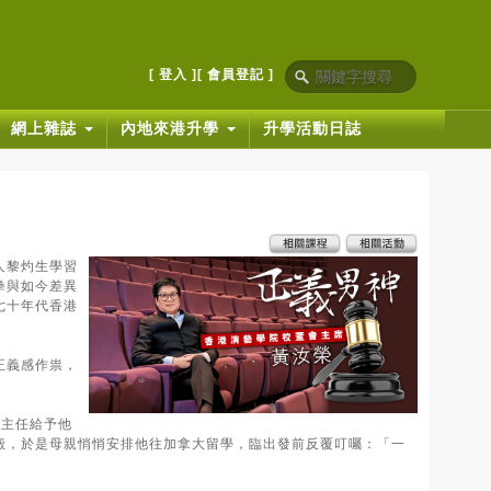
[ 登入 ]
[ 會員登記 ]
網上雜誌
內地來港升學
升學活動日誌
人黎灼生學習
拳與如今差異
七十年代香港
正義感作祟，
班主任給予他
、八個仇家圍毆，於是母親悄悄安排他往加拿大留學，臨出發前反覆叮囑：「一