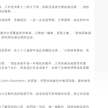
碗，工作至深夜十二時才下班，回家洗澡後才開始做功課。」他的
過於難看。」
當地同學，苦練英語，一步一步追趕學業。大學期間，他在四年內
室窗外白雪覆蓋的停車場，只剩他一輛車，寂寞之極，「那個景象讓
，因而萌生讀法律的念頭。
還是堅持，在三十三歲那年遠赴英國唸法律，「小時候靠拳頭，長
百態，「我從未接手過一件冤枉的案件，入罪的被告確實罪有應
並非為了自己，而是惦記女友或妻子，反映了在槍林彈雨或富貴榮
n Saunders）的質疑，仍堅持為被告作無罪辯護。最終被告
如今主動申請的制度不同，故這份認可來得格外珍貴，黃父亦深感
分了解罪犯的心思，他們說一句話、做一個動作，我便知曉這是內