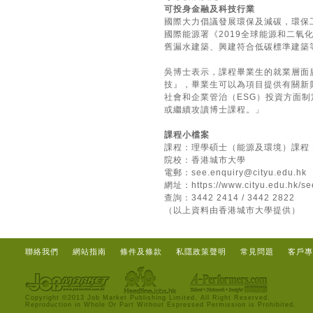
可投身金融及科技行業
國際大力倡議發展環保及減碳，環保工
國際能源署《2019全球能源和二氧
舊漏水建築、興建符合低碳標準建築等計
吳博士表示，課程畢業生的就業層面
技』，畢業生可以為項目提供有關新
社會和企業管治（ESG）投資方面
或繼續攻讀博士課程。」
課程小檔案
課程：理學碩士（能源及環境）課程 Master o
院校：香港城市大學
電郵：
see.enquiry@cityu.edu.hk
網址：
https://www.cityu.edu.hk/
查詢：3442 2414 / 3442 2822
（以上資料由香港城市大學提供）
聯絡我們
網站指南
條件及條款
私隱政策聲明
常見問題
客戶專
Copyright ©2013 Job Market Publishing Limited. All Right Reserved.
Reproduction in Whole Or Part Without Expressed Permission is Prohibited.