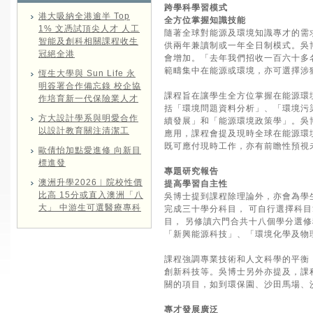
跨學科學習模式
港大吸納全港逾半 Top
全方位掌握知識技能
1% 文憑試頂尖人才 人工
隨著全球對能源及環境知識專才的需
智能及創科相關課程收生
供兩年兼讀制或一年全日制模式。吳
冠絕全港
會增加。「去年我們招收一百六十多
範疇集中在能源或環境，亦可選擇涉
恆生大學與 Sun Life 永
明簽署合作備忘錄 校企協
課程旨在讓學生全方位掌握在能源環
作培育新一代保險業人才
括「環境問題資料分析」、「環境污
方大設計學系與明愛合作
續發展」和「能源環境政策學」。吳
以設計教育關注清潔工
應用，課程會提及現時全球在能源環
既可應付現時工作，亦有前瞻性預視
歐倩怡加點愛進修 向新目
標進發
專題研究報告
澳洲升學2026︱院校性價
提高學習自主性
比高 15分或直入澳洲「八
吳博士提到課程除理論外，亦會為學
大」 中游生可選醫療專科
完成三十學分科目， 可自行選擇科
目， 另修讀六門合共十八個學分選
「新興能源科技」、「環境化學及物
課程強調專業技術和人文科學的平衡
創新科技等。吳博士另外亦提及，課
關的項目，如到環保園、沙田馬場、
專才發展廣泛