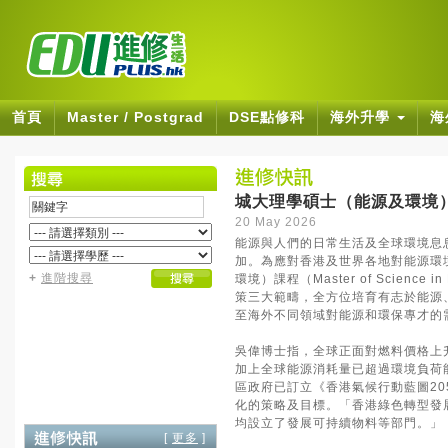
首頁
Master / Postgrad
DSE點修科
海外升學
海
城大理學碩士（能源及環境）
20 May 2026
能源與人們的日常生活及全球環境息
加。為應對香港及世界各地對能源環
+
進階搜尋
環境）課程（Master of Scienc
策三大範疇，全方位培育有志於能源
至海外不同領域對能源和環保專才的
吳偉博士指，全球正面對燃料價格上
加上全球能源消耗量已超過環境負荷
區政府已訂立《香港氣候行動藍圖20
化的策略及目標。「香港綠色轉型發
均設立了發展可持續物料等部門。」
[
更多
]