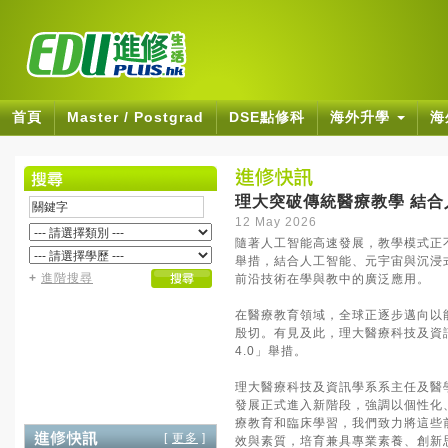
首頁
Master / Postgrad
DSE點修科
海外升學
海
理大突破傳統醫療教學 結合
12 May 2026
隨著人工智能高速發展，教學模式正
舉措，結合人工智能、元宇宙與沉浸
+
進階搜尋
前沿技術在學與教中的廣泛應用。
在醫療教育領域，全球正逐步邁向以
殷切。有見及此，理大醫療科技及資
4.0」舉措。
理大醫療科技及資訊學系系主任及醫
發展正式進入新階段，強調以個性化
療教育和臨床學習，我們致力將這些
[
更多
]
效與素質，培育兼具專業素養、創新