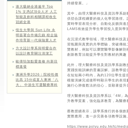
持續發展。」
港大吸納全港逾半 Top
1% 文憑試頂尖人才 人工
其中，由理大醫療科技及資訊學系副
智能及創科相關課程收生
供切合課程綱要的個人化學習路徑。
冠絕全港
實時學習表現分析、自動化反饋與進
LAMS有效提升學生學習投入度與學
恆生大學與 Sun Life 永
明簽署合作備忘錄 校企協
在沉浸式教學領域，理大醫療科技及
作培育新一代保險業人才
習氛圍與真實的共學體驗，突破傳統
方大設計學系與明愛合作
覽教材，例如可以瀏覽醫學影像解剖
以設計教育關注清潔工
創新教育法能提升學生對教材的興趣
歐倩怡加點愛進修 向新目
此外，理大醫療科技及資訊學系副教
標進發
實踐技能訓練的普遍誤解。該教學提
澳洲升學2026︱院校性價
在短短兩小時內，為約120位學生
比高 15分或直入澳洲「八
模擬演練完成後即時顯示學生的表現
大」 中游生可選醫療專科
施行心肺復甦法的信心，並顯著提升
理大醫療科技及資訊學系以「4M」
升教學質素，強化臨床教育，為醫療
蔡教授續表示，該學系推行的各個創
實際應用，進一步完善各項教學設施
https://www.polyu.edu.hk/tc/med