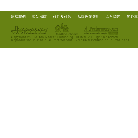
聯絡我們
網站指南
條件及條款
私隱政策聲明
常見問題
客戶專
Copyright ©2013 Job Market Publishing Limited. All Right Reserved.
Reproduction in Whole Or Part Without Expressed Permission is Prohibited.