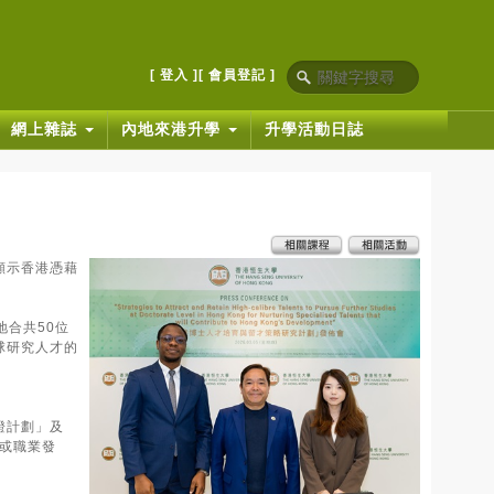
[ 登入 ]
[ 會員登記 ]
網上雜誌
內地來港升學
升學活動日誌
顯示香港憑藉
地合共50位
球研究人才的
證計劃」及
究或職業發