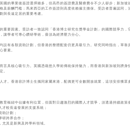
英國的畢業後簽證選擇雖多，但高昂的簽證費及醫療費令不少人卻步；新加坡
格及薪酬門檻；馬來西亞的工作簽證則高度依賴僱主擔保。受訪者普遍認同，
劃與長遠定居的重要考慮。
的重要因素。受訪者一致認同「香港博士研究生獎學金計劃」的國際競爭力，
，讓學者可專心鑽研學術，毋須為經濟壓力分心。
均設有各類資助計劃，但香港的整體配套仍更具吸引力。研究同時指出，單靠
心要素。
而言具核心吸引力。英國憑藉悠久學術傳統保持魅力，而香港與新加坡則躋身
定。
人才。香港容許博士生攜同家屬來港，配偶更可全數開放就業，這項安排獲眾
教育樞紐中佔據有利位置，但面對日趨激烈的國際人才競爭，須透過持續政策
立人才較長遠發展的支援系統；
資助計劃；
產學研跨界合作；
勢，尤其是新興及跨學科領域。