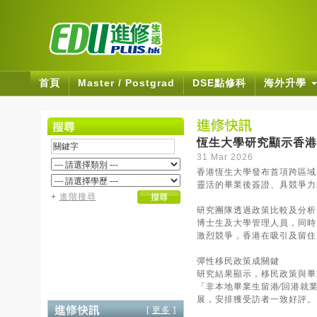
首頁
Master / Postgrad
DSE點修科
海外升學
恆生大學研究顯示香港
31 Mar 2026
香港恆生大學發布首項跨區域
靈活的畢業後簽證、具競爭力
+
進階搜尋
研究團隊透過政策比較及分析，
博士生及大學管理人員，同時
激烈競爭，香港在吸引及留住
彈性移民政策成關鍵
研究結果顯示，移民政策與畢
「非本地畢業生留港∕回港就
展，安排獲受訪者一致好評。
[
更多
]