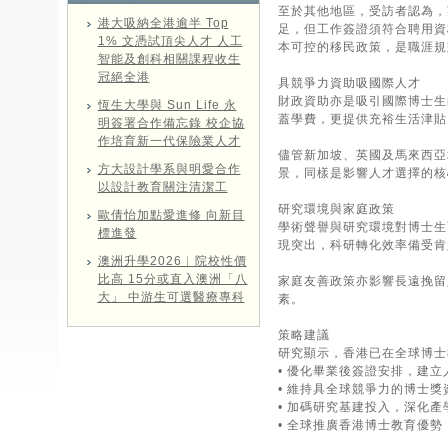
至於其他地區，受訪者認為，
港大吸納全港逾半 Top
足，但工作簽證須符合聘用資
1% 文憑試頂尖人才 人工
本可控的移民政策，是職涯規
智能及創科相關課程收生
冠絕全港
具競爭力資助吸國際人才
財政資助亦是吸引國際博士生
恆生大學與 Sun Life 永
蓋學費，更提供充裕生活津貼
明簽署合作備忘錄 校企協
作培育新一代保險業人才
儘管新加坡、英國及馬來西亞
方大設計學系與明愛合作
景，同樣是影響人才選擇的核
以設計教育關注清潔工
研究環境與家庭政策
歐倩怡加點愛進修 向新目
學術聲譽與研究環境對博士生
標進發
現突出，科研轉化效率備受肯
澳洲升學2026︱院校性價
比高 15分或直入澳洲「八
家庭友善政策亦影響長遠挽留
大」 中游生可選醫療專科
素。
策略建議
研究顯示，香港已在全球博士
• 優化畢業後簽證安排，建
• 維持具全球競爭力的博士獎
• 加碼研究基建投入，深化
• 全球推廣香港博士教育優