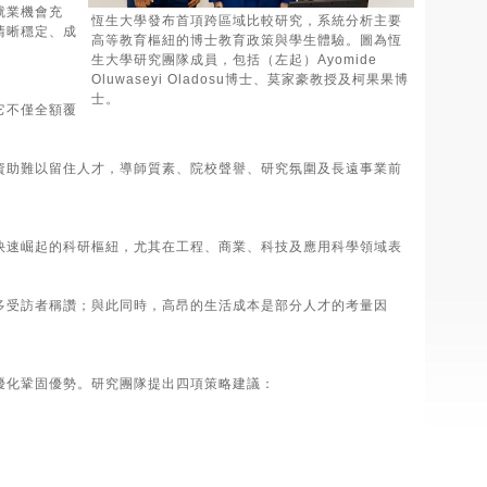
就業機會充
恆生大學發布首項跨區域比較研究，系統分析主要
清晰穩定、成
高等教育樞紐的博士教育政策與學生體驗。圖為恆
生大學研究團隊成員，包括（左起）Ayomide
Oluwaseyi Oladosu博士、莫家豪教授及柯果果博
士。
它不僅全額覆
資助難以留住人才，導師質素、院校聲譽、研究氛圍及長遠事業前
快速崛起的科研樞紐，尤其在工程、商業、科技及應用科學領域表
多受訪者稱讚；與此同時，高昂的生活成本是部分人才的考量因
優化鞏固優勢。研究團隊提出四項策略建議：