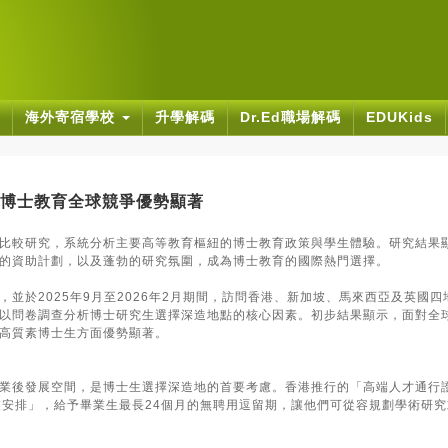
海外寄宿學校
升學解碼
Dr.Ed職場解碼
EDUKids
博士教育全球競爭優勢顯著
比較研究，系統分析主要高等教育樞紐的博士教育政策與學生體驗。研究結果
的資助計劃，以及蓬勃的研究氛圍，成為博士教育的國際熱門選擇。
並於2025年9月至2026年2月期間，訪問香港、新加坡、馬來西亞及英國四
以問卷調查分析博士研究生選擇深造地點的核心因素。初步結果顯示，面對全
高質素博士生方面優勢顯著。
業後發展空間，是博士生選擇深造地的首要考慮。香港推行的「高端人才通行
業安排」，給予畢業生最長24個月的無聘用逗留期，讓他們可從容規劃學術研