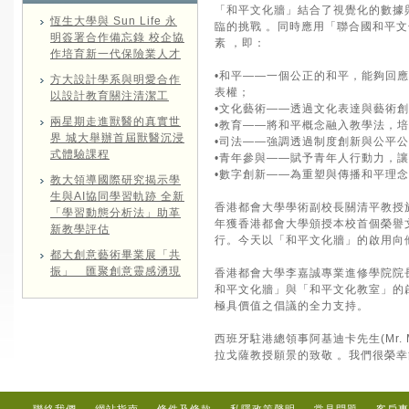
「和平文化牆」結合了視覺化的數據與
恆生大學與 Sun Life 永
臨的挑戰 。同時應用「聯合國和平文化馬賽克」（
明簽署合作備忘錄 校企協
素 ，即：
作培育新一代保險業人才
•和平——一個公正的和平，能夠回
方大設計學系與明愛合作
表權；
以設計教育關注清潔工
•文化藝術——透過文化表達與藝術
兩星期走進獸醫的真實世
•教育——將和平概念融入教學法，
界 城大舉辦首屆獸醫沉浸
•司法——強調透過制度創新與公平
式體驗課程
•青年參與——賦予青年人行動力，
•數字創新——為重塑與傳播和平理
教大領導國際研究揭示學
生與AI協同學習軌跡 全新
香港都會大學學術副校長關清平教授
「學習動態分析法」助革
年獲香港都會大學頒授本校首個榮譽
新教學評估
行。今天以「和平文化牆」的啟用向
都大創意藝術畢業展「共
振」 匯聚創意靈感湧現
香港都會大學李嘉誠專業進修學院院長曾
和平文化牆」與「和平文化教室」的
極具價值之倡議的全力支持。
西班牙駐港總領事阿基迪卡先生(Mr. 
拉戈薩教授願景的致敬 。我們很榮幸