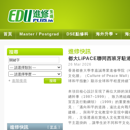
首頁
Master / Postgrad
DSE點修科
海外升學
海
都大LiPACE聯同西班牙
26 Mar 2026
香港都會大學李嘉誠專業進修學院（HK
文化牆」（Culture of Peac
+
進階搜尋
球和平指數》顯示全球和平程度持續
本項目核心設計呈現了兩位大師的深
總幹事（1987–1999）、致力
宣言及行動綱領》（1999）的重要推動者
見：「邁向和平的道路，遠比走向戰
建構」。與和平文化教室中呈現中國
同」，主張透過欣賞他人文化實現和
平主題掛鉤 ，讓學生於不同和平文化
[
更多
]