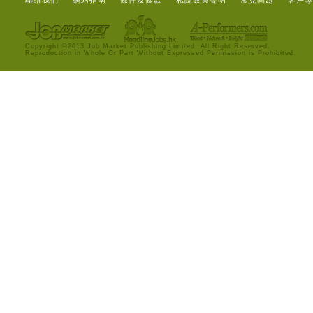
聯絡我們
網站指南
條件及條款
私隱政策聲明
常見問題
客戶專
Copyright ©2013 Job Market Publishing Limited. All Right Reserved.
Reproduction in Whole Or Part Without Expressed Permission is Prohibited.