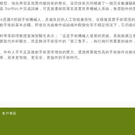
模型、強化學習及視覺伺服技術的整合。這些技術共同構建了一個完全數據驅
器 SurRoL中完成訓練，可直接遷移部署至真實世界機械人系統，無需額外的
ntire思騰®腔鏡手術機械人，具備良好的人工智能兼容性。在模擬真實手術環
創手術的基本步驟。即使在光線條件或組織外觀變化等不穩定情況下，它仍能
科學系助理教授葉瀚智醫生表示：「這是手術機械人發展的突破。系統能廣泛
要取代外科醫生，而是飾演手術室中的『第三隻手』，執行例行而重要的操作
、外科人手不足及微創手術需求增加的壓力。透過將重複性高的手術操作自動
果，迎來更智能、更安全、更協作的手術時代。
客戶專區