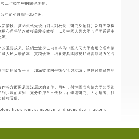
學習與工作動力中的關鍵影響。
過程中的心理與行為特徵。
入新階段。簽約儀式先後由嶺大副校長（研究及創新）及唐天燊機
應用心理學講座教授蕭愛鈴教授，以及中國人民大學心理學系系主
交流。
享的重要成果。該碩士雙學位項目專為中國人民大學應用心理專業
中國人民大學的本土實踐優勢，培養兼具國際視野與實戰能力的高
沿問題的優質平台，加深彼此的學術交流與友誼，更通過實質性的
合作等方面開展更深層次的合作。同時，與韓國成均館大學的學術
互利共贏的原則，充分發揮各自優勢，在學術研究、人才培養、社
出積極貢獻。
hology-hosts-joint-symposium-and-signs-dual-master-s-