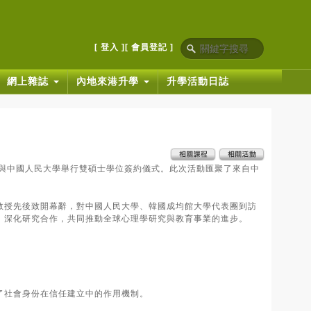
[ 登入 ]
[ 會員登記 ]
網上雜誌
內地來港升學
升學活動日誌
並與中國人民大學舉行雙碩士學位簽約儀式。此次活動匯聚了來自中
。
教授先後致開幕辭，對中國人民大學、韓國成均館大學代表團到訪
、深化研究合作，共同推動全球心理學研究與教育事業的進步。
了社會身份在信任建立中的作用機制。