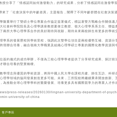
eun教授分享了「情感認同如何激發動力」的研究成果，分析了情感認同在激發
u教授帶來了「社會決策中的年齡差異」主題報告，闡釋了不同年齡群體在社會決策
學隆重舉行了雙碩士學位專案合作協定簽署儀式，標誌著雙方戰略合作關係邁
大社會科學院院長及心理學講座教授夏偉立教授、嶺大心理學系系主任、聯益
了兩所大學心理學系合作的美好期待與祝願，期待未來兩校師生有更多的學術
理學系的發展歷程與學術里程，強調此次雙學位項目是兩校優勢互補、資源分
跨境聯合培養，融合嶺南大學職業及組織心理學碩士專案的國際化教學資源與
位簽約儀式的成功舉辦，不僅為三校心理學學者提供了分享研究成果、探討前
才聯合培養的堅實橋樑。
教學理念與優質的學術資源，將與中國人民大學在課程共建、師生互訪、科研
心理學領域的協同發展創造更多可能。未來，三所院校將繼續秉承開放創新、
，為推動全球心理學學科的繁榮發展、培養更多具有國際競爭力的專業人才作
/news/press-releases/20260130/lingnan-university-department-of-psyc
min-university-of-china
客戶專區