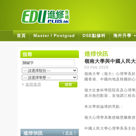
首頁
Master / Postgrad
DSE點修科
海外升學
嶺南大學與中國人民大
03 Feb 2026
嶺南大學（嶺大）心理學系於
國香港、中國內地及韓國的心
+
進階搜尋
嶺大社會科學院院長及心理學
表示熱烈歡迎，並強調三校在
本次學術論壇的亮點：
嶺大心理學系教授楊慧蘭教授
中國人民大學心理學系系主任
[
更多
]