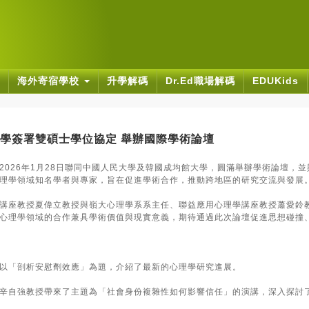
海外寄宿學校
升學解碼
Dr.Ed職場解碼
EDUKids
學簽署雙碩士學位協定 舉辦國際學術論壇
2026年1月28日聯同中國人民大學及韓國成均館大學，圓滿舉辦學術論壇，
理學領域知名學者與專家，旨在促進學術合作，推動跨地區的研究交流與發展
講座教授夏偉立教授與嶺大心理學系系主任、聯益應用心理學講座教授蕭愛鈴
心理學領域的合作兼具學術價值與現實意義，期待通過此次論壇促進思想碰撞
以「剖析安慰劑效應」為題，介紹了最新的心理學研究進展。
辛自強教授帶來了主題為「社會身份複雜性如何影響信任」的演講，深入探討