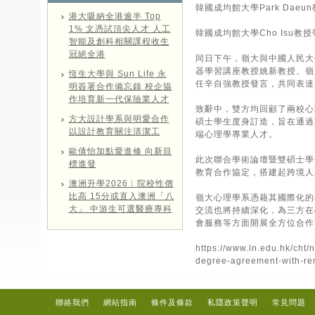
韓國成均館大學Park Da
港大吸納全港逾半 Top
1% 文憑試頂尖人才 人工
韓國成均館大學Cho Is
智能及創科相關課程收生
冠絕全港
同日下午，嶺大與中國人民大
器學習講座教授姚新教授、嶺
恆生大學與 Sun Life 永
任辛自強教授發言，共同表達
明簽署合作備忘錄 校企協
作培育新一代保險業人才
致辭中，雙方均回顧了兩校心
方大設計學系與明愛合作
碩士學生度身訂造，旨在通過
以設計教育關注清潔工
端心理學專業人才。
歐倩怡加點愛進修 向新目
此次聯合學術論壇暨雙碩士學
標進發
教育合作協定，搭建起跨境人
澳洲升學2026︱院校性價
比高 15分或直入澳洲「八
嶺大心理學系憑藉其國際化的
大」 中游生可選醫療專科
交流也將持續深化，為三方在
會服務等方面開展全方位合作
https://www.ln.edu.hk/cht
degree-agreement-with-ren
聯絡我們
網站指南
條件及條款
私隱政策聲明
常見問題