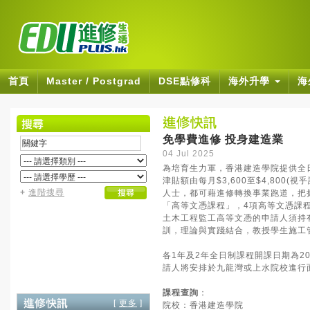
首頁
Master / Postgrad
DSE點修科
海外升學
海
免學費進修 投身建造業
04 Jul 2025
為培育生力軍，香港建造學院提供全
津貼額由每月$3,600至$4,80
+
進階搜尋
人士，都可藉進修轉換事業跑道，把
「高等文憑課程」，4項高等文憑課
土木工程監工高等文憑的申請人須持
訓，理論與實踐結合，教授學生施工
各1年及2年全日制課程開課日期為2
請人將安排於九龍灣或上水院校進行
課程查詢
：
[
更多
]
院校：香港建造學院