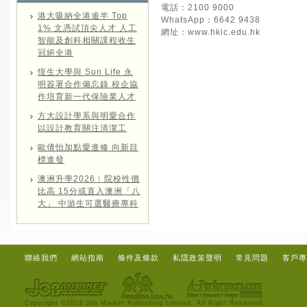
電話：2100 9000
港大吸納全港逾半 Top
WhatsApp：6642 9438
1% 文憑試頂尖人才 人工
網址：
www.hkic.edu.hk
智能及創科相關課程收生
冠絕全港
恆生大學與 Sun Life 永
明簽署合作備忘錄 校企協
作培育新一代保險業人才
方大設計學系與明愛合作
以設計教育關注清潔工
歐倩怡加點愛進修 向新目
標進發
澳洲升學2026︱院校性價
比高 15分或直入澳洲「八
大」 中游生可選醫療專科
聯絡我們
網站指南
條件及條款
私隱政策聲明
常見問題
客戶專
Copyright ©2013 Job Market Publishing Limited. All Right Reserved.