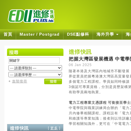
首頁
Master / Postgrad
DSE點修科
海外升學
海
把握大灣區發展機遇 中電
06 Jan 2025
隨著本港及大灣區內地城市不斷發展
界從業員把握粵港澳大灣區高質量發
+
進階搜尋
多個電力工程課程。學員如同時修讀
3個認可專業資格，分別是資歷架構第
有助學員兩地執業。
電力工程專業文憑課程 可銜接至學士
中電學院與職業訓練局合辦的「電力
月內修畢相關課程。課程設有「電力
和維護等專業知識；後者則以培訓廠
學習相關知識外，更可在「中電電力
[
更多
]