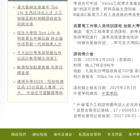
學員亦可申請「Vplus工程專才進
港大吸納全港逾半 Top
級*的認可資歷，即與高級文憑同級
1% 文憑試頂尖人才 人工
B級或C級電力工程人員資格的學員
智能及創科相關課程收生
冠絕全港
高壓電工作業人員培訓課程 放眼大灣
修讀「電力工程專業文憑課程」的學
恆生大學與 Sun Life 永
技師學院進行，讓學員透過實地培訓
明簽署合作備忘錄 校企協
「特種作業操作證」，即可在大灣區
作培育新一代保險業人才
方大設計學系與明愛合作
課程簡介會
以設計教育關注清潔工
日期 : 2025年1月16日（星期四）
時間 : 晚上7時至8時半
歐倩怡加點愛進修 向新目
地點 : 九龍長沙灣荔枝角道702號 
標進發
簡介會報名 :
https://e.clp.com.hk
澳洲升學2026︱院校性價
比高 15分或直入澳洲「八
課程截止報名日期 : 2025年3月2日
大」 中游生可選醫療專科
中電學院網頁 :
中電學院
^ H 級電力工程證明書申請人必須具有
* 資歷名冊登記號碼：17 / 000653 /
資歷名冊登記有效期：2017.09.01 – 2
聯絡我們
網站指南
條件及條款
私隱政策聲明
常見問題
客戶專