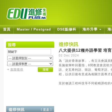
首頁
Master / Postgrad
DSE點修科
海外升學
海
八大提供12種外語學習 培
02 Dec 2024
為「說好香港故事」，有立法會議員
長施俊輝昨回覆指，8間教資會資助
+
進階搜尋
語、史瓦希利語、韓語、葡萄牙語、
程，以供日後有意成為相關方面專才
至於修讀工程科技等不同範疇課程的
[
更多
]