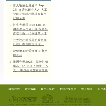
港大吸納全港逾半 Top
1% 文憑試頂尖人才 人工
智能及創科相關課程收生
冠絕全港
恆生大學與 Sun Life 永
明簽署合作備忘錄 校企協
作培育新一代保險業人才
方大設計學系與明愛合作
以設計教育關注清潔工
歐倩怡加點愛進修 向新目
標進發
澳洲升學2026︱院校性價
比高 15分或直入澳洲「八
大」 中游生可選醫療專科
聯絡我們
網站指南
條件及條款
私隱政策聲明
常見問題
客戶專
Copyright ©2013 Job Market Publishing Limited. All Right Reserved.