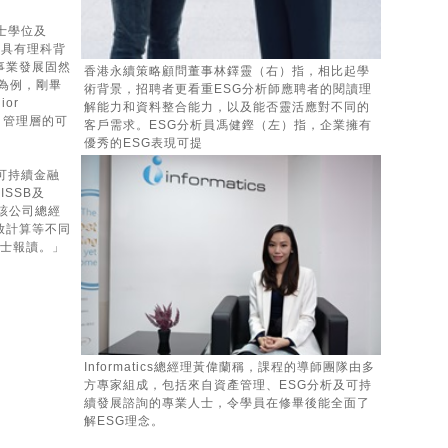
士學位及
是具有理科背
事業發展固然
香港永續策略顧問董事林鐸靈（右）指，相比起學
為例，剛畢
術背景，招聘者更看重ESG分析師應聘者的閱讀理
or
解能力和資料整合能力，以及能否靈活應對不同的
司管理層的可
客戶需求。ESG分析員馮健鏗（左）指，企業擁有
優秀的ESG表現可提
可持續金融
ISSB及
s」。該公司總經
排放計算等不同
人士報讀。」
Informatics總經理黃偉蘭稱，課程的導師團隊由多
方專家組成，包括來自資產管理、ESG分析及可持
續發展諮詢的專業人士，令學員在修畢後能全面了
解ESG理念。