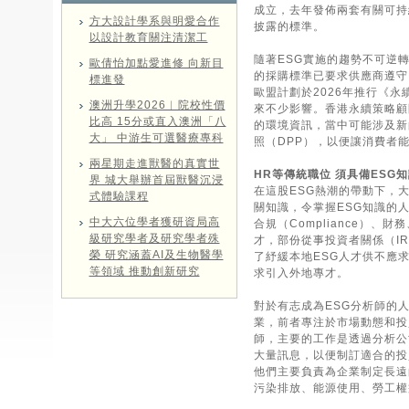
成立，去年發佈兩套有關可持續
方大設計學系與明愛合作
披露的標準。
以設計教育關注清潔工
隨著ESG實施的趨勢不可逆
歐倩怡加點愛進修 向新目
的採購標準已要求供應商遵守
標進發
歐盟計劃於2026年推行《
澳洲升學2026︱院校性價
來不少影響。香港永續策略顧
比高 15分或直入澳洲「八
的環境資訊，當中可能涉及新
大」 中游生可選醫療專科
照（DPP），以便讓消費者
兩星期走進獸醫的真實世
HR等傳統職位 須具備ESG
界 城大舉辦首屆獸醫沉浸
在這股ESG熱潮的帶動下，
式體驗課程
關知識，令掌握ESG知識的人
中大六位學者獲研資局高
合規（Compliance）
級研究學者及研究學者殊
才，部份從事投資者關係（I
榮 研究涵蓋AI及生物醫學
了紓緩本地ESG人才供不應
等領域 推動創新研究
求引入外地專才。
對於有志成為ESG分析師的
業，前者專注於市場動態和投
師，主要的工作是透過分析公
大量訊息，以便制訂適合的投資
他們主要負責為企業制定長遠
污染排放、能源使用、勞工權