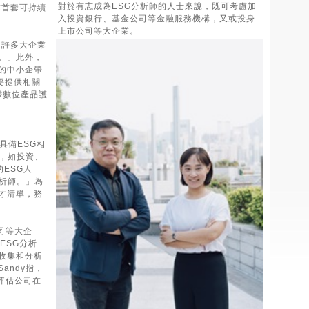
對於有志成為ESG分析師的人士來說，既可考慮加
球首套可持續
入投資銀行、基金公司等金融服務機構，又或投身
上市公司等大企業。
「許多大企業
。」此外，
的中小企帶
要提供相關
帶數位產品護
具備ESG相
識，如投資、
ESG人
分析師。」為
才清單，務
司等大企
ESG分析
收集和分析
andy指，
評估公司在