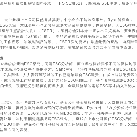
發展和氣候相關揭露的要求（IFRS S1和S2），統稱為ISSB準則，成為全
轉，大企業和上市公司固然首當其衝，中小企亦不能置身事外。Ryan解釋道，
ESG規範，意味著中小企若希望成為大企業的供應商，也需要提升其ESG標準
永續產品生態設計法規》（ESPR），預料亦會對本港一些以出口貿易為主要業務
問董事林鐸靈（Sandy）稱，「本地經銷商若要將產品進口歐盟作銷售，便需
的工作程序，如碳足跡評估等。」ESPR強制要求在歐盟銷售的產品，均須附
能夠得知原料採購、製造過程到碳排放、環境足跡與回收方式等全面環境資訊。
知識
大企業紛紛新增ESG部門，聘請ESG分析師，而企業也開始要求不同的職位均須
才成為現今最炙手可熱的專才。Sandy指，「許多傳統職位均須具備ESG知
、財務、公共關係、人力資源等領域的工作已開始融合ESG職責。由於市場缺乏資深的
R）或合規等工作的從業員，因經常涉足ESG相關工作，甚至會轉職成為ESG
求的情況，政府已分別將面向商業支援、金融服務業的兩類ESG專才納入香港人
人士來說，既可考慮加入投資銀行、基金公司等金融服務機構，又或投身上市公
資決策，後者側重於企業內部的可持續發展策略。Ryan指，「在投資銀行任職
司的財務數據、ESG表現及評估相關ESG風險，並與不同的持份者進行溝通，
決策，並利用相關資訊撰寫ESG報告。」至於在上市公司擔任ESG分析師，S
的ESG策略，確保公司在可持續發展方面達到目標，如制定碳中和計劃，又或
益等方面的表現。