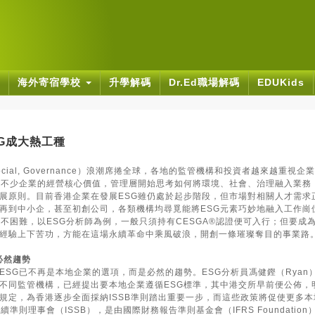
海外寄宿學校
升學解碼
Dr.Ed職場解碼
EDUKids
G成大熱工種
t, Social, Governance）浪潮席捲全球，各地的監管機構和投資者越來越重視
為不少企業的經營核心價值，管理層開始思考如何將環境、社會、治理融入業務
展原則。目前香港企業在發展ESG雖仍處於起步階段，但市場對相關人才需求
再到中小企，甚至初創公司，各類機構均尋覓能將ESG元素巧妙地融入工作崗
不困難，以ESG分析師為例，一般只須持有CESGA®認證便可入行；但要成為
經驗上下苦功，方能在這場永續革命中乘風破浪，開創一條璀璨奪目的事業路
必然趨勢
ESG已不再是本地企業的選項，而是必然的趨勢。ESG分析員馮健鏗（Ryan
不同監管機構，已經提出要本地企業遵循ESG標準，其中港交所早前便公佈，
規定，為香港逐步全面採納ISSB準則踏出重要一步，而這些政策將促使更多本
準則理事會（ISSB），是由國際財務報告準則基金會（IFRS Foundation）