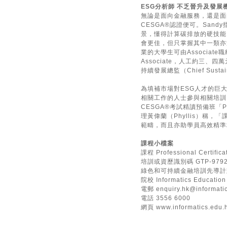
ESG分析師 不乏晉升及發展
無論是面向金融服務，還是面
CESGA®認證便可。San
景，懂得計算碳排放的硬技能
會更佳，但只掌握其中一類亦
業的大學生可由Associa
Associate，人工約三
持續發展總監（Chief Sustainab
為填補市場對ESG人才的巨
相關工作的人士參與相關培訓，其中
CESGA®考試精讀預備班「Profess
理黃偉蘭（Phyllis）稱
範疇，而且亦助學員高效精準
課程小檔案
課程 Professional Certifica
培訓或資歷識別碼 GTP-9792
綠色和可持續金融培訓先導計劃
院校 Informatics Education
電郵
enquiry.hk@informati
電話 3556 6000
網頁
www.informatics.e