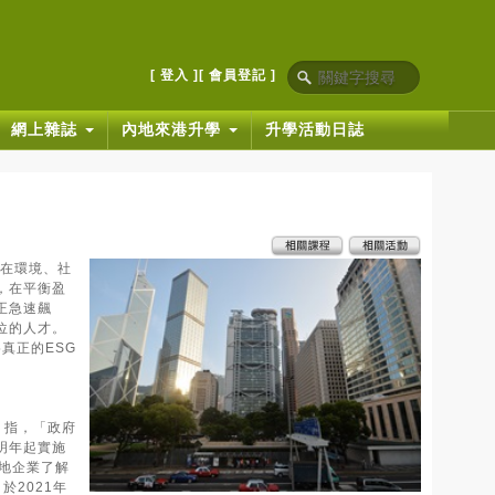
[ 登入 ]
[ 會員登記 ]
網上雜誌
內地來港升學
升學活動日誌
企業在環境、社
，在平衡盈
正急速飆
位的人才。
真正的ESG
。
）指，「政府
明年起實施
地企業了解
於2021年