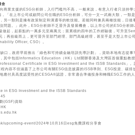
機會
向商業支援的ESG分析師，入行門檻均不高，一般來說，有意入行者只須持學
dy指，「在上市公司或顧問公司任職的ESG分析師，可分一文一武兩大類，一類
，另一類則是擁有政策制定和溝通等的軟技能。若能同時兼具兩種技能，日後
沒問題。」此外，ESG分析師不乏晉升及發展機會，以上市公司的ESG分析師
te職級做起，起薪點約一萬多元至兩萬元；當累積約四年的工作經驗後，可升至Seni
、四萬元；再拾級而上，更可晉升至部門經理、部門高級經理，甚至乎是大型上市公
ility Officer, CSO）。
大缺口，政府早前推出「綠色和可持續金融培訓先導計劃」，資助本地有志從事
包括Informatics Education（HK）Ltd開辦香港及大灣區首個重點教授
ional Certificate in ESG Investment and the ISSB Standard
，「課程內容不但涵蓋了上市公司有關ESG信息披露的ISSB準則、ESG投資、碳
地應付具高度認受性的CESGA®認證，非常適合準備投身和轉職ESG工作的
te in ESG Investment and the ISSB Standards
45
(GSF)資助
 HK
cs.edu.hk
du.hk/upcoming-event/2024年10月16日esg免費課程分享會