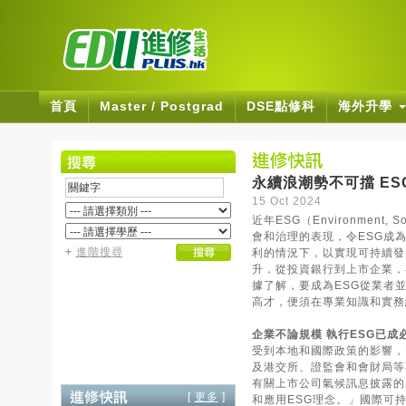
首頁
Master / Postgrad
DSE點修科
海外升學
永續浪潮勢不可擋 ES
15 Oct 2024
近年ESG（Environmen
會和治理的表現，令ESG成
+
進階搜尋
利的情況下，以實現可持續發
升，從投資銀行到上市企業，
據了解，要成為ESG從業者並
高才，便須在專業知識和實務
企業不論規模 執行ESG已成
受到本地和國際政策的影響，
及港交所、證監會和會財局等
有關上市公司氣候訊息披露的
[
更多
]
和應用ESG理念。」國際可持續