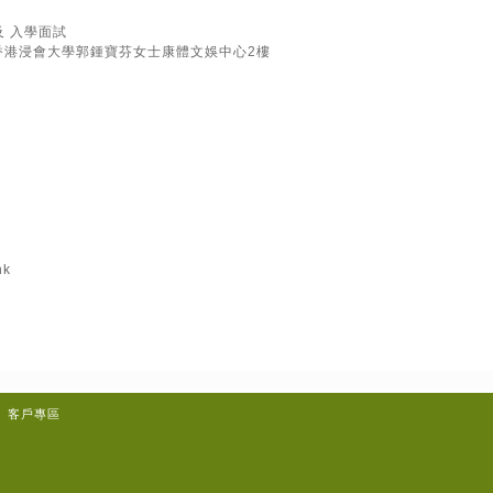
 及 入學面試
：香港浸會大學郭鍾寶芬女士康體文娛中心2樓
hk
客戶專區