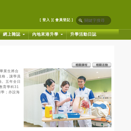
[ 登入 ]
[ 會員登記 ]
網上雜誌
內地來港升學
升學活動日誌
，畢業生將合
規格，讓學員
驗。五年全日
教育學科31
同學；亦設海