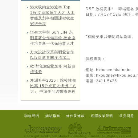
港大吸納全港逾半 Top
DSE 放榜安排* – 即場報名
1% 文憑試頂尖人才 人工
日期：7月17至18日 地址
智能及創科相關課程收生
冠絕全港
恆生大學與 Sun Life 永
*有關安排以學院網站為準。
明簽署合作備忘錄 校企協
作培育新一代保險業人才
方大設計學系與明愛合作
以設計教育關注清潔工
課程查詢：
歐倩怡加點愛進修 向新目
網址:
hkbusce.hk/dnebn
標進發
電郵:
hkbudne@hkbu.edu.
澳洲升學2026︱院校性價
電話: 3411 5426
比高 15分或直入澳洲「八
大」 中游生可選醫療專科
聯絡我們
網站指南
條件及條款
私隱政策聲明
常見問題
Copyright ©2013 Job Market Publishing Limited. All Right Reserved.