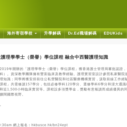
海外寄宿學校
升學解碼
Dr.Ed職場解碼
EDUKids
大護理學學士（榮譽）學位課程 融合中西醫護理知識
2019年開辦的「護理學學士（榮譽）學位課程」獲香港護士管理局審批認證
科）。資深教學團隊擁有豐富臨床及教學經驗。護理實習室設計參照私家醫院
理知識；同學將獲安排前往公私營醫院和社區醫療機構實習，汲取前線工作經
課程」共需修讀157學分，包括必修學科120學分、選修學科6學分和浸大通識
和近1,500小時臨床實習等。課程設多項獎學金，獎勵有意報讀而成績優異的
擴闊國際視野。
。
0:30am 網上報名︰
hkbusce.hk/bn24ept