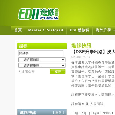
首頁
Master / Postgrad
DSE點修科
海外升學
【DSE升學出路】浸
05 Jul 2024
香港浸會大學持續教育學院於
資格申請成為註冊護士（普通
+
進階搜尋
實踐所學。課程融合中西醫護
制「護理學學士（榮譽）學位
學分；內容包括服務學習活動
外交流團，讓學員增廣見聞，
課程現正接受報名，額滿即止
課程講座 及 入學面試
[
更多
]
日期：7月8日 時間：9:00-1