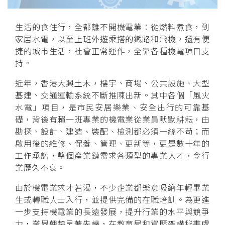
生活的食住行，全都離不開機電業：從燃料煮食，到
家居水電，以至上班外遊乘搭的鐵路和飛機，還有便
捷的城市生活，社會正常運作，全靠各種機電項目支
持。
近年，香港大興土木，樓宇、商場、公共設施、大型
基建、交通運輸系統不斷推陳出新。其中各個「風火
水電」項目，是市民安居樂業、安全出行的可靠基
礎，背後有賴一班專業的機電業從業員默默耕耘，由
勘探、設計、建造、裝配、檢測都必須一絲不苟；而
啟用後的維修、保養、管理、更新等，更是數十年的
工作承諾，整個產業鏈需求各類型的專業人才，令行
業歷久不衰。
由於機電業求才若渴，不少企業都樂意吸納年輕畢業
生或轉職人士入行，並提供完備的在職培訓。為更進
一步支持機電業的長遠發展，提升行業的水平與競爭
力，業界翹楚早著先機，在教育局和資歷架構秘書處