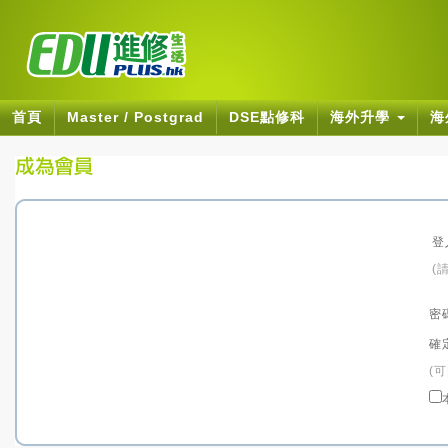
首頁
Master / Postgrad
DSE點修科
海外升學
海
登
(
密
確
(