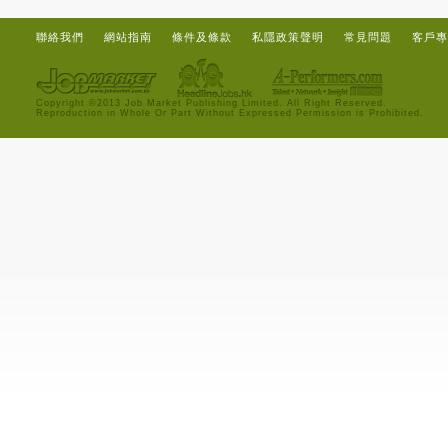
聯絡我們
網站指南
條件及條款
私隱政策聲明
常見問題
客戶專
Copyright ©2013 Job Market Publishing Limited. All Right Reserved.
Reproduction in Whole Or Part Without Expressed Permission is Prohibited.