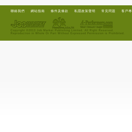
聯絡我們
網站指南
條件及條款
私隱政策聲明
常見問題
客戶專
Copyright ©2013 Job Market Publishing Limited. All Right Reserved.
Reproduction in Whole Or Part Without Expressed Permission is Prohibited.