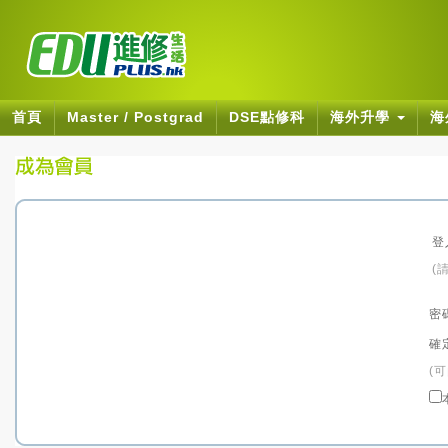
首頁
Master / Postgrad
DSE點修科
海外升學
海
登
(
密
確
(