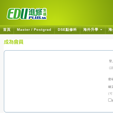
首頁
Master / Postgrad
DSE點修科
海外升學
海
登
(
密
確
(