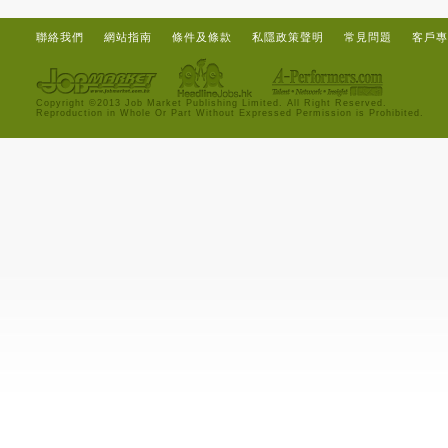
聯絡我們
網站指南
條件及條款
私隱政策聲明
常見問題
客戶專
Copyright ©2013 Job Market Publishing Limited. All Right Reserved.
Reproduction in Whole Or Part Without Expressed Permission is Prohibited.