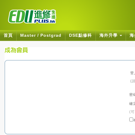
首頁
Master / Postgrad
DSE點修科
海外升學
海
登
(
密
確
(