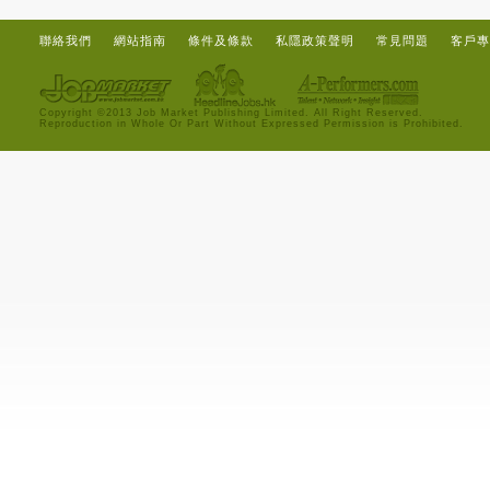
聯絡我們
網站指南
條件及條款
私隱政策聲明
常見問題
客戶專
Copyright ©2013 Job Market Publishing Limited. All Right Reserved.
Reproduction in Whole Or Part Without Expressed Permission is Prohibited.