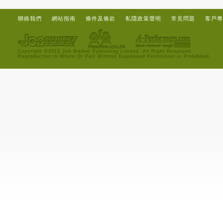
聯絡我們
網站指南
條件及條款
私隱政策聲明
常見問題
客戶專
Copyright ©2013 Job Market Publishing Limited. All Right Reserved.
Reproduction in Whole Or Part Without Expressed Permission is Prohibited.