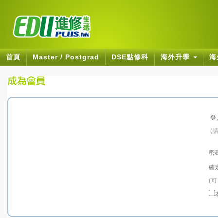
首頁
Master / Postgrad
DSE點修科
海外升學
海
登
(
密
確
(