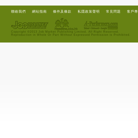
聯絡我們
網站指南
條件及條款
私隱政策聲明
常見問題
客戶專
Copyright ©2013 Job Market Publishing Limited. All Right Reserved.
Reproduction in Whole Or Part Without Expressed Permission is Prohibited.