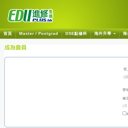
首頁
Master / Postgrad
DSE點修科
海外升學
海
登
(
密
確
(