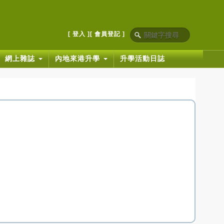
[ 登入 ]
[ 會員登記 ]
網上雜誌
內地來港升學
升學活動日誌