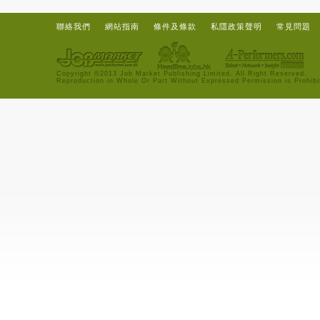
聯絡我們
網站指南
條件及條款
私隱政策聲明
常見問題
Copyright ©2013 Job Market Publishing Limited. All Right Reserved.
Reproduction in Whole Or Part Without Expressed Permission is Prohibi