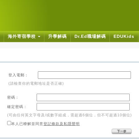
海外寄宿學校
升學解碼
Dr.Ed職場解碼
EDUKids
登入電郵：
(請檢查你的電郵地址是否正確)
密碼：
確定密碼：
(可由任何英文字母及/或數字組成，需超過6個位，但不可超過10個位)
本人已瞭解並同意
登記條款及私隱聲明