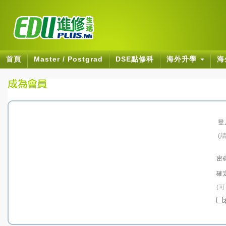
首頁
Master / Postgrad
DSE點修科
海外升學
海
登
(
密
確
(