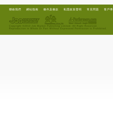
聯絡我們
網站指南
條件及條款
私隱政策聲明
常見問題
客戶專
Copyright ©2013 Job Market Publishing Limited. All Right Reserved.
Reproduction in Whole Or Part Without Expressed Permission is Prohibited.