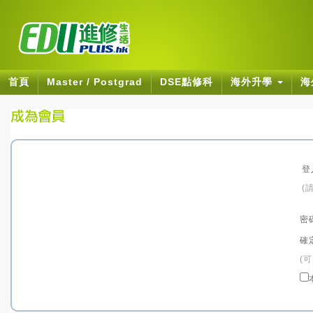
首頁
Master / Postgrad
DSE點修科
海外升學
海
登
(
密
確
(