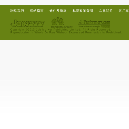
聯絡我們
網站指南
條件及條款
私隱政策聲明
常見問題
客戶專
Copyright ©2013 Job Market Publishing Limited. All Right Reserved.
Reproduction in Whole Or Part Without Expressed Permission is Prohibited.