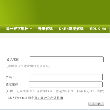
海外寄宿學校
升學解碼
Dr.Ed職場解碼
EDUKids
登入電郵：
(請檢查你的電郵地址是否正確)
密碼：
確定密碼：
(可由任何英文字母及/或數字組成，需超過6個位，但不可超過10個位)
本人已瞭解並同意
登記條款及私隱聲明