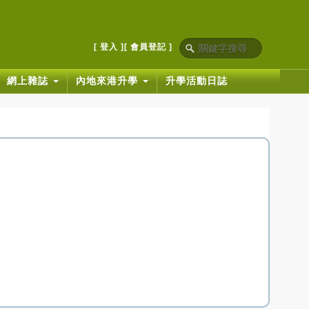
[ 登入 ]
[ 會員登記 ]
網上雜誌
內地來港升學
升學活動日誌