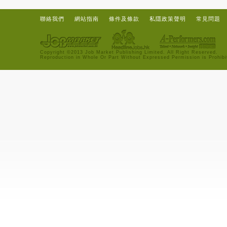
聯絡我們
網站指南
條件及條款
私隱政策聲明
常見問題
Copyright ©2013 Job Market Publishing Limited. All Right Reserved.
Reproduction in Whole Or Part Without Expressed Permission is Prohibi