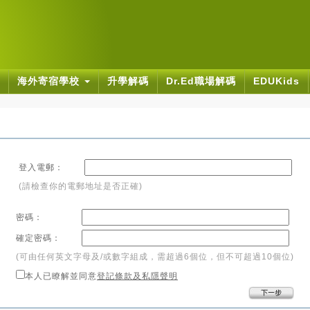
海外寄宿學校
升學解碼
Dr.Ed職場解碼
EDUKids
登入電郵：
(請檢查你的電郵地址是否正確)
密碼：
確定密碼：
(可由任何英文字母及/或數字組成，需超過6個位，但不可超過10個位)
本人已瞭解並同意
登記條款及私隱聲明