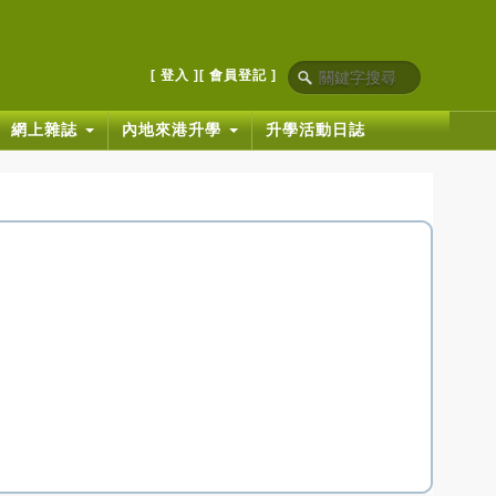
[ 登入 ]
[ 會員登記 ]
網上雜誌
內地來港升學
升學活動日誌