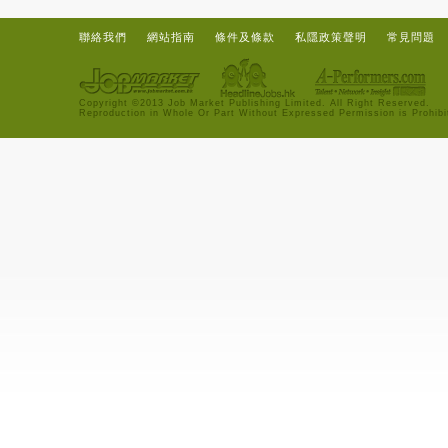
聯絡我們
網站指南
條件及條款
私隱政策聲明
常見問題
Copyright ©2013 Job Market Publishing Limited. All Right Reserved.
Reproduction in Whole Or Part Without Expressed Permission is Prohibi