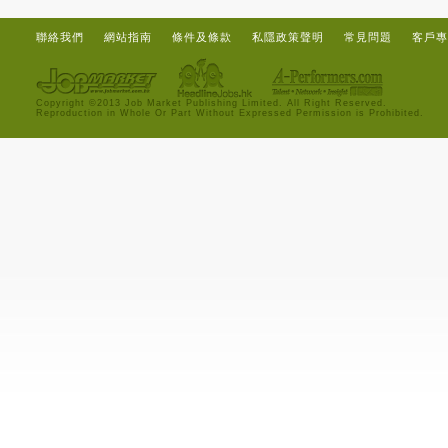
聯絡我們
網站指南
條件及條款
私隱政策聲明
常見問題
客戶專
Copyright ©2013 Job Market Publishing Limited. All Right Reserved.
Reproduction in Whole Or Part Without Expressed Permission is Prohibited.