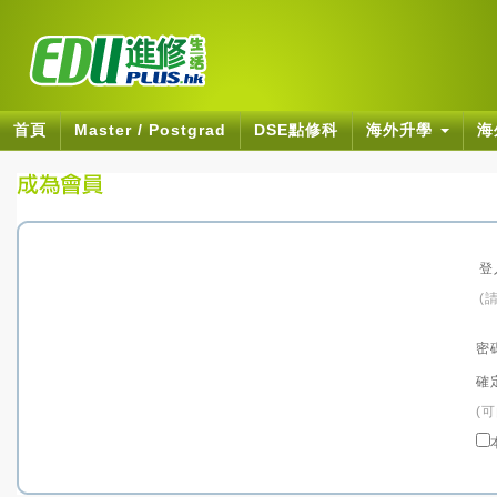
首頁
Master / Postgrad
DSE點修科
海外升學
海
登
(
密
確
(