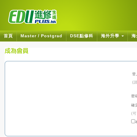
首頁
Master / Postgrad
DSE點修科
海外升學
海
登
(
密
確
(