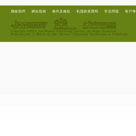
聯絡我們
網站指南
條件及條款
私隱政策聲明
常見問題
客戶專
Copyright ©2013 Job Market Publishing Limited. All Right Reserved.
Reproduction in Whole Or Part Without Expressed Permission is Prohibited.