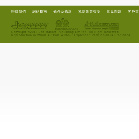
聯絡我們
網站指南
條件及條款
私隱政策聲明
常見問題
客戶專
Copyright ©2013 Job Market Publishing Limited. All Right Reserved.
Reproduction in Whole Or Part Without Expressed Permission is Prohibited.