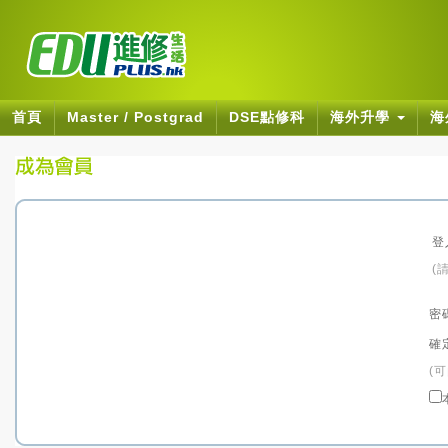
首頁
Master / Postgrad
DSE點修科
海外升學
海
登
(
密
確
(