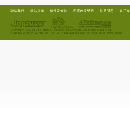
聯絡我們
網站指南
條件及條款
私隱政策聲明
常見問題
客戶專
Copyright ©2013 Job Market Publishing Limited. All Right Reserved.
Reproduction in Whole Or Part Without Expressed Permission is Prohibited.