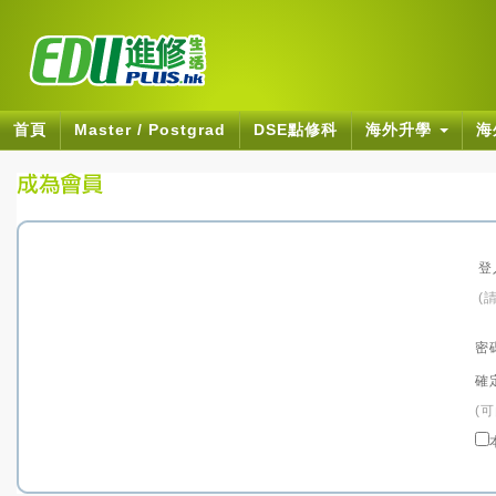
首頁
Master / Postgrad
DSE點修科
海外升學
海
登
(
密
確
(