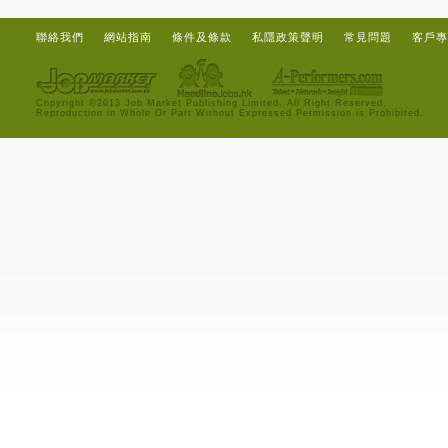
聯絡我們
網站指南
條件及條款
私隱政策聲明
常見問題
客戶專
Copyright ©2013 Job Market Publishing Limited. All Right Reserved.
Reproduction in Whole Or Part Without Expressed Permission is Prohibited.