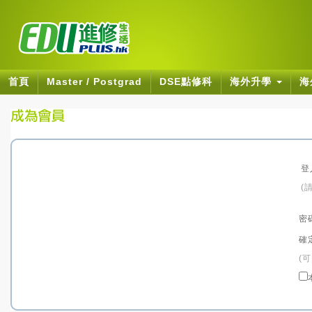
首頁
Master / Postgrad
DSE點修科
海外升學
海
登
(
密
確
(