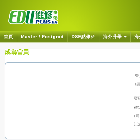
首頁
Master / Postgrad
DSE點修科
海外升學
海
登
(
密
確
(