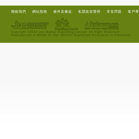
聯絡我們
網站指南
條件及條款
私隱政策聲明
常見問題
客戶專
Copyright ©2013 Job Market Publishing Limited. All Right Reserved.
Reproduction in Whole Or Part Without Expressed Permission is Prohibited.