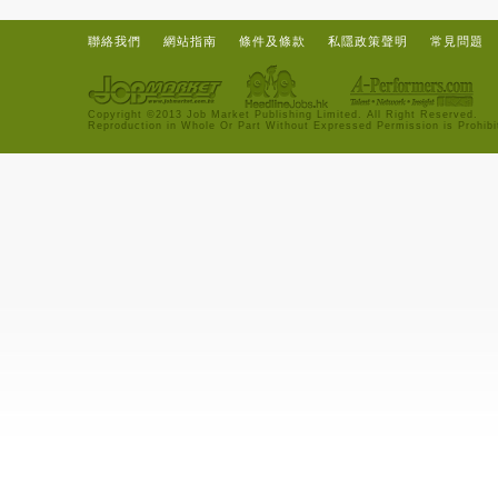
聯絡我們
網站指南
條件及條款
私隱政策聲明
常見問題
Copyright ©2013 Job Market Publishing Limited. All Right Reserved.
Reproduction in Whole Or Part Without Expressed Permission is Prohibi