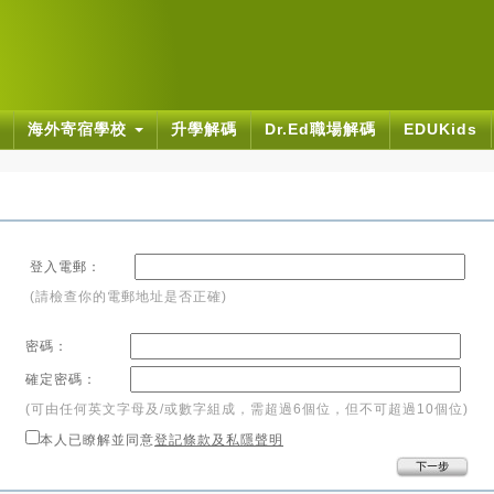
海外寄宿學校
升學解碼
Dr.Ed職場解碼
EDUKids
登入電郵：
(請檢查你的電郵地址是否正確)
密碼：
確定密碼：
(可由任何英文字母及/或數字組成，需超過6個位，但不可超過10個位)
本人已瞭解並同意
登記條款及私隱聲明