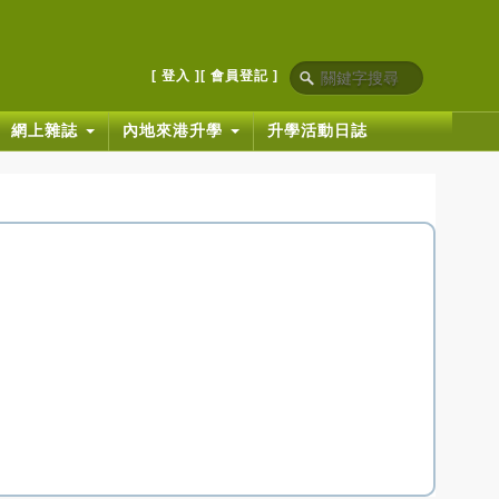
[ 登入 ]
[ 會員登記 ]
網上雜誌
內地來港升學
升學活動日誌