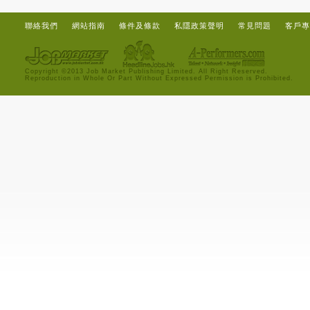
聯絡我們
網站指南
條件及條款
私隱政策聲明
常見問題
客戶專
Copyright ©2013 Job Market Publishing Limited. All Right Reserved.
Reproduction in Whole Or Part Without Expressed Permission is Prohibited.