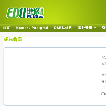
首頁
Master / Postgrad
DSE點修科
海外升學
海
登
(
密
確
(