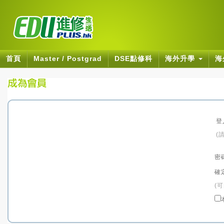
首頁
Master / Postgrad
DSE點修科
海外升學
海
登
(
密
確
(