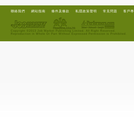
聯絡我們
網站指南
條件及條款
私隱政策聲明
常見問題
客戶專
Copyright ©2013 Job Market Publishing Limited. All Right Reserved.
Reproduction in Whole Or Part Without Expressed Permission is Prohibited.