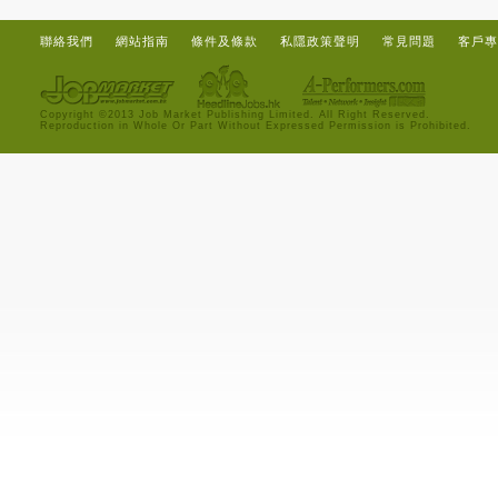
聯絡我們
網站指南
條件及條款
私隱政策聲明
常見問題
客戶專
Copyright ©2013 Job Market Publishing Limited. All Right Reserved.
Reproduction in Whole Or Part Without Expressed Permission is Prohibited.