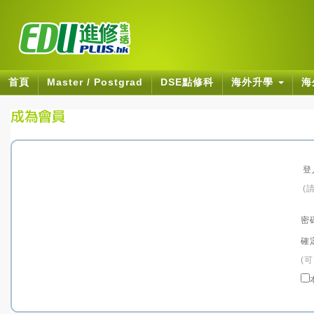
首頁
Master / Postgrad
DSE點修科
海外升學
海
登
(
密
確
(