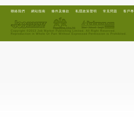
聯絡我們
網站指南
條件及條款
私隱政策聲明
常見問題
客戶專
Copyright ©2013 Job Market Publishing Limited. All Right Reserved.
Reproduction in Whole Or Part Without Expressed Permission is Prohibited.