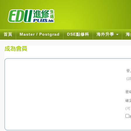
首頁
Master / Postgrad
DSE點修科
海外升學
海
登
(
密
確
(