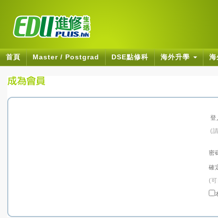
首頁
Master / Postgrad
DSE點修科
海外升學
海
登
(
密
確
(