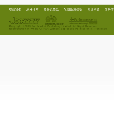
聯絡我們
網站指南
條件及條款
私隱政策聲明
常見問題
客戶專
Copyright ©2013 Job Market Publishing Limited. All Right Reserved.
Reproduction in Whole Or Part Without Expressed Permission is Prohibited.