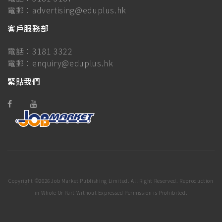
電郵：
advertising@eduplus.hk
客戶服務部
電話：
3181 3322
電郵：
enquiry@eduplus.hk
緊貼我們
Copyright ©
2026 Job Market Publishing Limited. All Right Reserved. Reproduction
in Whole Or Part Without Expressed Permission is Prohibited.