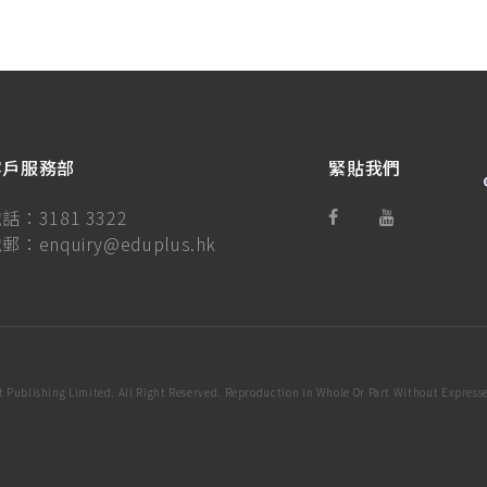
客戶服務部
緊貼我們
電話：
3181 3322
電郵：
enquiry@eduplus.hk
 Publishing Limited. All Right Reserved. Reproduction in Whole Or Part Without Expresse