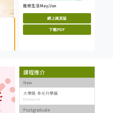
進修生活May/Jun
進修生活Jul
網上揭頁版
Feature
下載PDF
大學路多元升學展 為高中生
課程推介
New
大學路 多元升學展
EDUplus.hk
Postgraduate