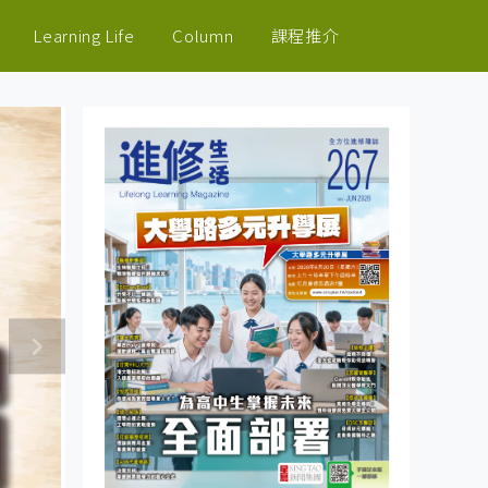
Learning Life
Column
課程推介