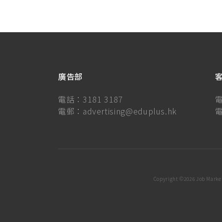
廣告部
電話：
3181 3187
電郵：
advertising@eduplus.hk
Copyright ©
2026 Job Market