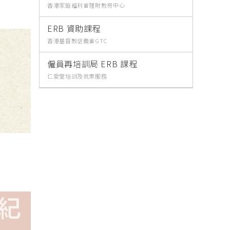
香港家庭福利會理財教育中心
進修生活 Sep / Oct 2022
進修生活 Aug
ERB 資助課程
香港基督教信義會GTC
網上揭頁版
僱員再培訓局 ERB 課程
下載PDF
仁愛堂培訓及就業服務