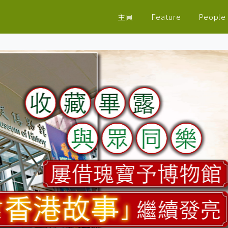
主頁
Feature
People