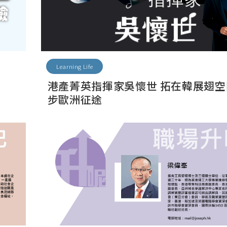
Learning Life
港產菁英指揮家吳懷世 拓在韓展翅空
步歐洲征途