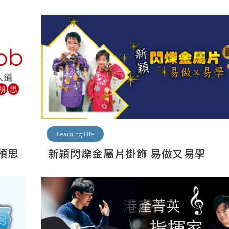
Learning Life
唐頴思
新穎閃爍金屬片掛飾 易做又易學