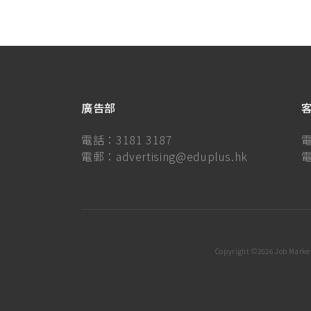
廣告部
電話：
3181 3187
電郵：
advertising@eduplus.hk
Copyright ©
2026 Job Market