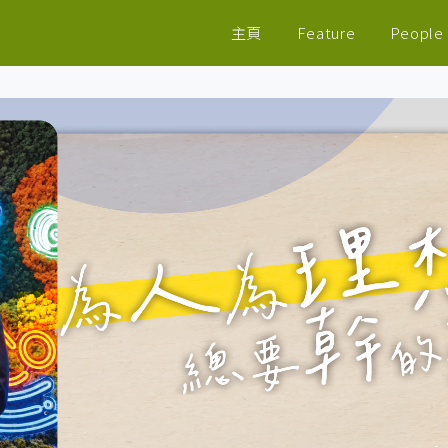
主頁
Feature
People