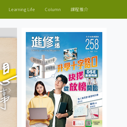
Learning Life
Column
課程推介