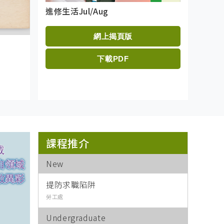
進修生活Jul/Aug
進修生活Jul
網上揭頁版
下載PDF
道年獎得主 醫師job 唐頴思
課程推介
New
提防求職陷阱
勞工處
Undergraduate