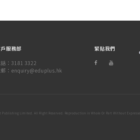
客戶服務部
緊貼我們
電話：
3181 3322
電郵：
enquiry@eduplus.hk
 Publishing Limited. All Right Reserved. Reproduction in Whole Or Part Without Expresse