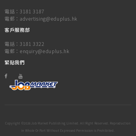
電話：
3181 3187
電郵：
advertising@eduplus.hk
客戶服務部
電話：
3181 3322
電郵：
enquiry@eduplus.hk
緊貼我們
Copyright ©
2026 Job Market Publishing Limited. All Right Reserved. Reproduction
in Whole Or Part Without Expressed Permission is Prohibited.