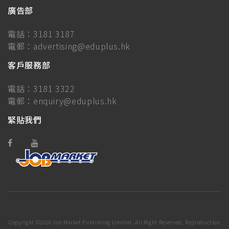
廣告部
電話：
3181 3187
電郵：
advertising@eduplus.hk
客戶服務部
電話：
3181 3322
電郵：
enquiry@eduplus.hk
緊貼我們
Copyright ©
2026 Job Market Publishing Limited. All Right Reserved. Reproduction