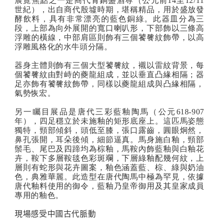
展覽焦點之一是商代青銅盛酒尊（公元前
14
至
12/11
世紀），出自商代殷墟時期，堪稱精品，用於盛放發
酵飲料，具有非常漂亮的藍色銅綠。此器皿分為三
段，上部為向外展開的寬口喇叭形，下部飾以三條高
浮雕的橫線，中部肩區則飾有三個饕餮紋飾帶，以高
浮雕風格化的水牛頭分隔。
器身主體則飾有三個大型饕餮紋，襯以雷紋背景，每
個饕餮紋由對峙的夔龍組成，並以垂直凸緣相隔；器
足亦飾有饕餮紋飾帶，同樣以夔龍組成與凸緣相隔，
氣勢恢宏。
另一矚目展品是唐代三彩藍釉陶馬（公元
618-907
年），四足穩立於未施釉的矩形底座上。這匹馬姿態
獨特，頸部傾斜，頭低至膝，張口露齒，圓眼炯然，
鼻孔張開，耳朵後傾，細節逼真。馬身施白釉，頸部
鬃毛、尾巴及四蹄均為棕釉，馬鞍內飾藍釉與白釉花
卉，鞍下多層鞍毯色彩斑斕，下層綠釉配幾何紋，上
層則有蛇形與花卉圖案，釉色涵蓋藍、棕、綠與奶油
色，典雅華麗。此造型在唐代陶馬中極為罕見，依據
唐代釉料使用的御令，藍釉乃皇帝御用及其皇家成員
專用的釉色。
現場感受中國古代脈動