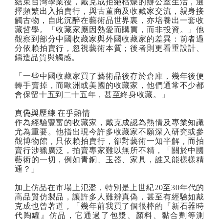
結束台灣學業後，戴克成拒絕枯燥的辦公室生活，選
擇頻繁出入拍賣行，與古董商及收藏家交流，親身接
觸古物，自此沉醉在藝術品世界裏，亦培養出一套收
藏哲學。「收藏家應因熱愛而購買，而非投資。」他
觀察到部分中國收藏家與外國收藏家的差異：前者過
分依賴拍賣行，忽視藝術本質；後者則更看重設計、
鑄造品質與觸感。
「一些中國收藏家買了藝術品後存於倉庫，幾年後便
轉手賣掉，而歐洲或美國的收藏家，他們通常不少都
會保留十五到二十五年，甚至終身收藏。」
真偽與歷練 在乎熱情
作為經驗豐富的收藏家，戴克成認為熱情及專業知識
尤為重要。他指出現今許多收藏家不願深入研究或參
觀博物館，只依賴拍賣行，卻對藝術一知半解，而拍
賣行涉獵廣泛，拍賣專家難以無所不精，「關於中國
藝術的一切，例如青銅、玉器、家具，誰又能樣樣精
通？」
加上仿品在市場上氾濫，特別是上世紀
20
至
30
年代的
高品質仿製品，讓許多人難辨真偽，甚至有經驗如戴
克成也曾著道，「幾年前我買了個很棒的『新石器時
代陶罐』仿品，它通過了包漿、顏料、黏合劑等測