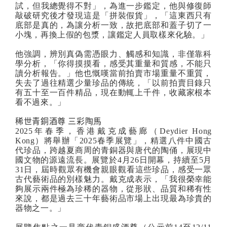
試，但我總覺得不對」，為進一步鑑定，他與修復師
敲破研究後才發現這是「拼裝假貨」，「這東西只有
底部是真的，為讓分析一致，故把底部和蓋子切了一
小塊，再換上假的包漿，讓鑑定人員取樣來化驗。」
他強調，辨別真偽需憑眼力、觸感和知識，非僅靠科
學分析，「你得摸摸看，感受其重量和質感，不能只
讀分析報告。」他也慨嘆當前拍賣市場重量不重質，
失去了過往精選少量珍品的傳統，「以前拍賣目錄只
有五十至一百件精品，現在動輒上千件，收藏家根本
看不過來。」
稀世青銅酒尊 三彩陶馬
2025
年春季，香港戴克成藝廊（
Deydier Hong
Kong
）將舉辦「
2025
春季展覽」，精選八件中國古
代珍品，跨越夏商周的青銅器與唐代的陶俑，展現中
國文物的源遠流長。展覽於
4
月
26
日開幕，持續至
5
月
31
日，屆時觀眾有機會親眼觀看這些珍品，感受一眾
古代藝術品的別樣魅力。戴克成表示，「我很榮幸能
夠展示兩件極為珍稀的器物，從形狀、品質和稀有性
來說，都是過去三十年藝術品市場上出現最為珍貴的
器物之一。」