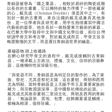
青銅器被譽為「國之重器」，相較於易碎的陶瓷或難
以長存的古書畫，它以獨特的魅力俘獲了一群收藏家
的心，戴克成（
Christian Deydier
）便是其中之一。有
別於一般的古董商，來自法國的戴克成兼具其他身
份，是一位學者與及研究者，用半生熱情書寫中國古
代藝術的篇章。他生長於一個熱愛東方藝術的家庭，
在巴黎大學中取得中文與中國文化學位後，前往台灣
研讀甲骨文和考古學。對於戴克成而言，甲骨文並非
晦澀難懂的文字，而是通往青銅器世界的鑰匙。
肅穆器物 踏上收藏路
在醉心研究甲骨文的過程中，戴克成接觸到古青銅
器，一種承載上古政治、禮儀、文化、信仰的宗廟彜
器，這種獨特性深深吸引他。
「與瓷器不同，青銅器是為特定目的製作的，為了家
族、祭祀，尤其是祭祀太陽，這在夏朝、商朝和西周
尤為明顯。當時青銅器是上天賜予帝王及重要家族的
權力，與宗教淵源深厚，是中國祭祀傳統的起源。」
戴克成尤其推崇夏朝二里頭文化、商朝及西周的青銅
器，「無論器形、質地、包漿、紋飾圖案還是觸感，
都極為精湛，值得珍藏。」