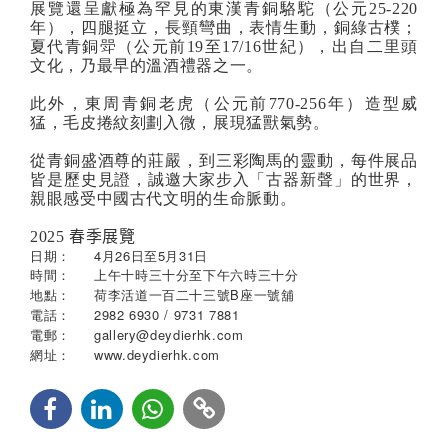
展覽還呈獻極為罕見的東漢青銅駱駝（公元
25-220
年），四腿挺立，長頸彎曲，表情生動，銅綠古樸；
夏代青銅斝（公元前
19
至
17/16
世紀），出自二里頭
文化，乃最早的溫酒禮器之一。
此外，東周青銅老虎（公元前
770-256
年）造型威
猛，毛皮捲紋刻劃入微，展現猛獸氣勢。
從青銅盛酒尊的莊嚴，到三彩陶馬的靈動，每件展品
皆是歷史見證，誠邀大家步入「古器新聲」的世界，
親眼感受中國古代文明的生命脈動。
2025
春季展覽
日期：
4月26日至5月31日
時間：
上午十時三十分至下午六時三十分
地點：
荷李活道一百二十三號B座一號舖
電話：
2982 6930 / 9731 7881
電郵：
gallery@deydierhk.com
www.deydierhk.com
網址：