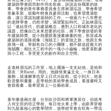
建築師學會因而創作同名歌曲，訴說這份職業的故
事。學會的青年事務委員會主席林灝泓說，學會希望
形象革新，鼓勵年輕會員參與活動，也希望透過歌
曲，讓公眾認知建築師的工作。一個逾六十八年歷史
的老牌學會，仍然求變，渴望緊貼時代。正如林灝泓
以「連結世代」的建築概念，應對人口和城市老化的
議題，想像自己未來想要的社區，摘下學會頒發的青
年建築師獎。從小熱愛跟着漫畫繪畫的他，形容成為
建築師的道路就像《海賊王》的冒險之旅，他跟主角
路飛一樣，寧願有自己的小團隊，都不願追趕龐大的
海賊團；相比大工程中的一塊小小齒輪，他更喜歡參
與小工程，享受更大的創作和自主空間。
走進林灝泓的工作室，地上擺滿一支支結他，是他和
朋友「夾
Band
」用的。他鍾情東瀛文化，一身日本
服飾，就連腳掌也穿上日式分趾鞋。從小到大，他喜
歡音樂和畫畫，是學校的美術學會成員，看漫畫時又
會跟着畫，最希望當上一位藝術家。
童年搬過兩次屋，分別在沙田和將軍澳居住，但就考
入何文田的培正學校。每日坐火車上學，由新界穿梭
到九龍最核心的繁華鬧市，放學經常會在旺角一帶流