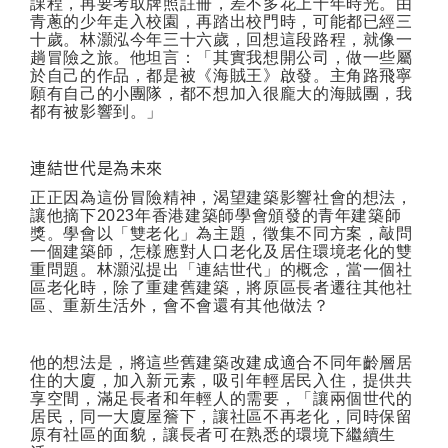
課程，再要考取牌照註冊，差不多花上十年時光。由
青蔥的少年走入校園，再踏出校門時，可能都已經三
十歲。林灝泓今年三十六歲，回想這段路程，就像一
趟冒險之旅。他坦言：「其實我想開公司，做一些屬
於自己的作品，都是被《海賊王》啟發。主角路飛寧
願有自己的小團隊，都不想加入很龐大的海賊團，我
都有被影響到。」
連結世代是為未來
正正因為這份冒險精神，渴望建築影響社會的想法，
讓他摘下
2023
年香港建築師學會頒發的青年建築師
獎。學會以「雙老化」為主題，徵集不同方案，敲問
一個建築師，怎樣應對人口老化及居住環境老化的雙
重問題。林灝泓提出「連結世代」的概念，當一個社
區老化時，除了重建舊建築，將原區長者遷往其他社
區、重新生活外，會不會還有其他做法？
他的想法是，將這些舊建築改建成適合不同年齡層居
住的大廈，加入新元素，吸引年輕居民入住，提供共
享空間，滿足長者和年輕人的需要，「讓兩個世代的
居民，同一大廈屋簷下，讓社區不再老化，同時保留
原有社區的面貌，讓長者可在熟悉的環境下繼續生