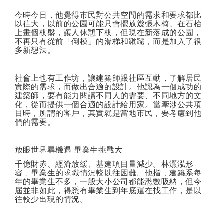
今時今日，他覺得市民對公共空間的需求和要求都比
以往大，以前的公園可能只會擺放幾張木椅、在石枱
上畫個棋盤，讓人休憩下棋，但現在新落成的公園，
不再只有從前「倒模」的滑梯和鞦韆，而是加入了很
多新想法。
社會上也有工作坊，讓建築師跟社區互動，了解居民
實際的需求，而做出合適的設計。他認為一個成功的
建築師，要有能力閱讀不同人的需要、不同地方的文
化，從而提供一個合適的設計給用家。當牽涉公共項
目時，所謂的客戶，其實就是當地市民，要考慮到他
們的需要。
放眼世界尋機遇
畢業生挑戰
大
千億財赤、經濟放緩、基建項目量減少。林灝泓形
容，畢業生的求職情況較以往困難。他指，建築系每
年的畢業生不多，一般大小公司都能悉數吸納，但今
屆並非如此，得悉有畢業生到年底還在找工作，是以
往較少出現的情況。