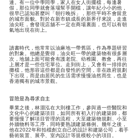
連。有一位中學同學，家人在女人街擺檔，每逢暑
假，那位同學就會落場幫手開檔，讓年紀小小的他，
很早已認知甚麼叫「朝行晚拆」，那些平時不會留意
的城市面貌。對於在新市鎮成長的新界仔來說，走進
油尖旺，會發現店舖不一定在商場裏面，也可以有朝
氣地出現在街上。
讀書時代，他常常以油麻地一帶舊區，作為專題研習
的對象。他總是覺得，油尖旺一帶的建築物有很多層
次，地舖上面可能會有護老院、幼稚園、教會，再往
上層才是一些住宅單位。走到街上，又會有一排排的
攤檔，他形容這些都是自發性的空間，非在政府規劃
下出現，而是由居民的生活需求慢慢油然而生，也是
香港獨有的城市景觀。
冒險是為尋求自主
畢業之後，林灝泓在大則樓工作，參與過一些醫院和
文化中心的建築項目，如同所有初入行的建築師，都
要慢慢了解項目管理的流程，大至建築物規劃、小至
外牆物料等工序，同時要熟讀建築條例。幾年之後，
他在
2022
年和拍檔創立自己的設計和建築公司，着手
藝術裝置、展亭、室內設計等規模較小的項目。