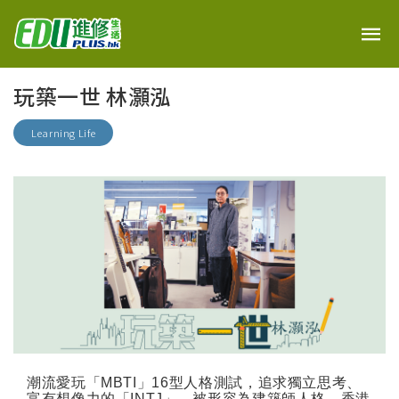
玩築一世 林灝泓
Learning Life
潮流愛玩「
MBTI
」
16
型人格測試，追求獨立思考、
富有想像力的「
INTJ
」，被形容為建築師人格。香港