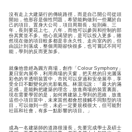
沒有走上大建築行的傳統路徑，而是自己開公司從頭
開始，他形容是個性問題，希望能夠做到一些屬於自
己的項目。置身大公司，項目周期長，短則兩、三
年，長則要花上七、八年，而他可以參與和控制的部
份其實並不多。他心底渴望的，是可以投入更多，雖
然現在做的項目較多都是非永久性、走向室內的，但
由設計到落成，整個周期卻快很多，也可嘗試不同可
能，學到的反而更加多。
就像他曾經為圓方商場，創作「
Colour Symphony
」
夏日室內展亭，利用商場的天窗，把天然的日光灑落
彩色的半透明裝置中，市民可以穿過和安坐展亭，享
受全日不斷變化的光影氣氛。林灝泓說：「最大的滿
足感，是能夠把建築的理念，放進商場的裝置裏面。
現在需要學習的是，如何將建築上學到的思維，放進
這些小項目當中，未來當然都會想接觸不同類型的項
目，可以做到一些，未必一定要規模很大，但可能對
社區和社會，有多一點影響的項目。」
成為一名建築師的道路很漫長，先要完成學士及碩士